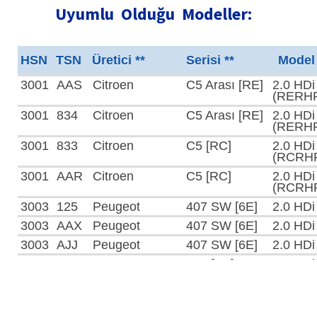
Uyumlu Olduğu Modeller:
HSN
TSN
Üretici **
Serisi **
Model 
3001
AAS
Citroen
C5 Arası [RE]
2.0 HDi
(RERH
3001
834
Citroen
C5 Arası [RE]
2.0 HDi
(RERH
3001
833
Citroen
C5 [RC]
2.0 HDi
(RCRH
3001
AAR
Citroen
C5 [RC]
2.0 HDi
(RCRH
3003
125
Peugeot
407 SW [6E]
2.0 HDi
3003
AAX
Peugeot
407 SW [6E]
2.0 HDi
3003
AJJ
Peugeot
407 SW [6E]
2.0 HDi
3003
124
Peugeot
407 [6D]
2.0 HDi
3003
AAV
Peugeot
407 [6D]
2.0 HDi
3003
AJI
Peugeot
407 [6D]
2.0 HDi