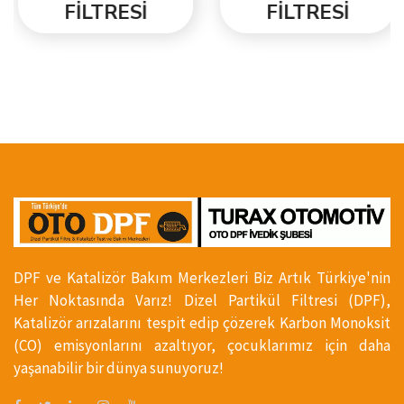
FİLTRESİ
FİLTRESİ
DPF ve Katalizör Bakım Merkezleri Biz Artık Türkiye'nin
Her Noktasında Varız! Dizel Partikül Filtresi (DPF),
Katalizör arızalarını tespit edip çözerek Karbon Monoksit
(CO) emisyonlarını azaltıyor, çocuklarımız için daha
yaşanabilir bir dünya sunuyoruz!