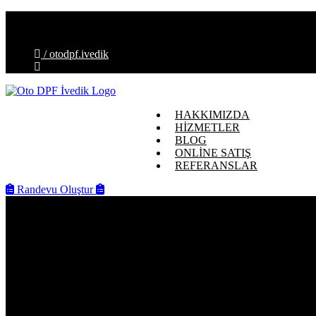
İvedik OSB Mahallesi, Melih Gökçek Blv. No:88-E, 06378 Ye
info@otodpfivedik.com.tr
/ otodpf.ivedik
HAKKIMIZDA
HİZMETLER
BLOG
ONLİNE SATIŞ
REFERANSLAR
Randevu Oluştur
150 X 130 Cordiorite (Kordiyerit) Dizel Par