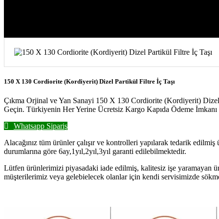
150 X 130 Cordiorite (Kordiyerit) Dizel Partikül Filtre İç Taşı
Çıkma Orjinal ve Yan Sanayi 150 X 130 Cordiorite (Kordiyerit) Dizel P
Geçin. Türkiyenin Her Yerine Ücretsiz Kargo Kapıda Ödeme İmkanı İ
Whatsapp Sipariş
Alacağınız tüm ürünler çalışır ve kontrolleri yapılarak tedarik edilmiş
durumlarına göre 6ay,1yıl,2yıl,3yıl garanti edilebilmektedir.
Lütfen ürünlerimizi piyasadaki iade edilmiş, kalitesiz işe yaramayan ü
müşterilerimiz veya gelebielecek olanlar için kendi servisimizde sökm