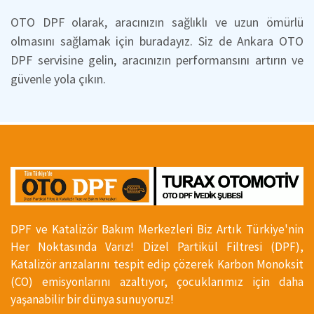
OTO DPF olarak, aracınızın sağlıklı ve uzun ömürlü
olmasını sağlamak için buradayız. Siz de Ankara OTO
DPF servisine gelin, aracınızın performansını artırın ve
güvenle yola çıkın.
DPF ve Katalizör Bakım Merkezleri Biz Artık Türkiye'nin
Her Noktasında Varız! Dizel Partikül Filtresi (DPF),
Katalizör arızalarını tespit edip çözerek Karbon Monoksit
(CO) emisyonlarını azaltıyor, çocuklarımız için daha
yaşanabilir bir dünya sunuyoruz!