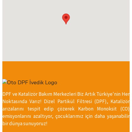
DPF ve Katalizör Bakım Merkezleri Biz Artık Türkiye'nin Her
Noktasında Varız! Dizel Partikül Filtresi (DPF), Katalizör
arızalarını tespit edip çözerek Karbon Monoksit (CO)
emisyonlarını azaltıyor, çocuklarımız için daha yaşanabilir
bir dünya sunuyoruz!