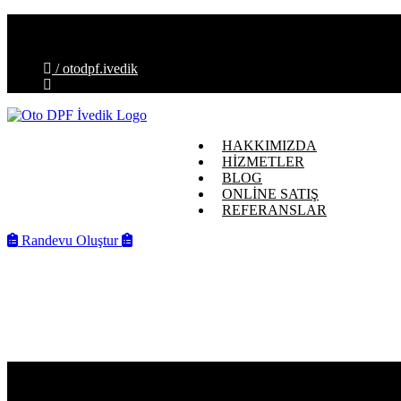
İvedik OSB Mahallesi, Melih Gökçek Blv. No:88-E, 06378 Ye
info@otodpfivedik.com.tr
/ otodpf.ivedik
HAKKIMIZDA
HİZMETLER
BLOG
ONLİNE SATIŞ
REFERANSLAR
Randevu Oluştur