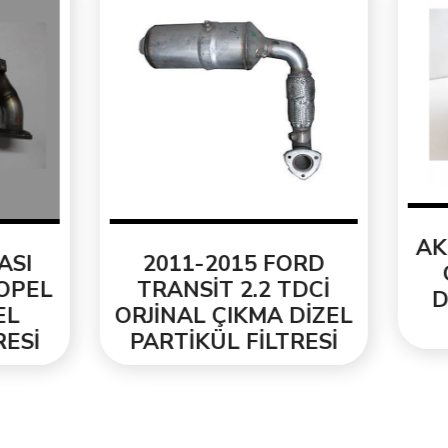
AKRAPOVİC KA
2011-2015 FORD
GÖRÜNÜM ISI
RANSİT 2.2 TDCİ
DAYANIKLI EG
İNAL ÇIKMA DİZEL
UCU
RTİKÜL FİLTRESİ