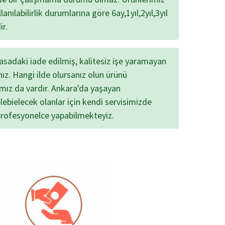
lanılabilirlik durumlarına göre 6ay,1yıl,2yıl,3yıl
ir.
yasadaki iade edilmiş, kalitesiz işe yaramayan
nız. Hangi ilde olursanız olun ürünü
ımız da vardır. Ankara'da yaşayan
lebielecek olanlar için kendi servisimizde
profesyonelce yapabilmekteyiz.