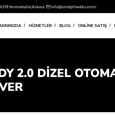
 06378 Yenimahalle/Ankara
info@otodpfivedik.com.tr
AKKIMIZDA
HİZMETLER
BLOG
ONLİNE SATIŞ
DY 2.0 DIZEL OTOM
NVER