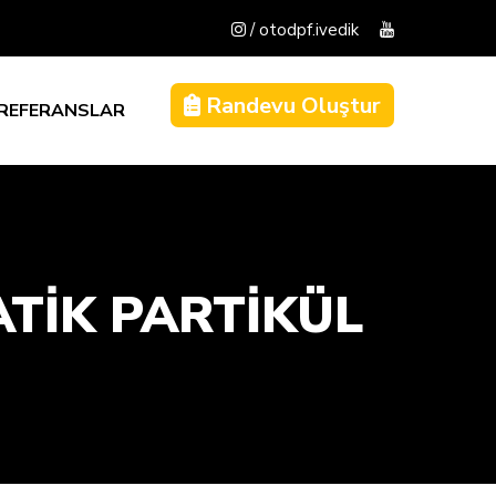
/ otodpf.ivedik
Randevu Oluştur
REFERANSLAR
ATIK PARTIKÜL