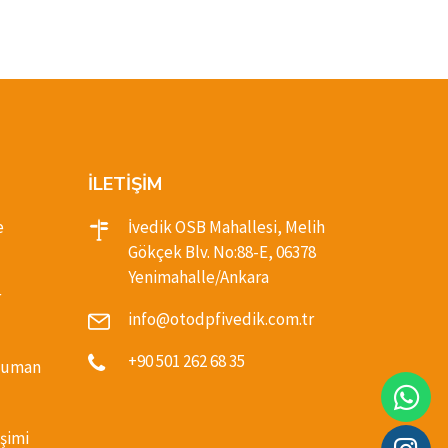
İLETİŞİM
e
İvedik OSB Mahallesi, Melih
Gökçek Blv. No:88-E, 06378
Yenimahalle/Ankara
r
info@otodpfivedik.com.tr
+90 501 262 68 35
(Duman
şimi