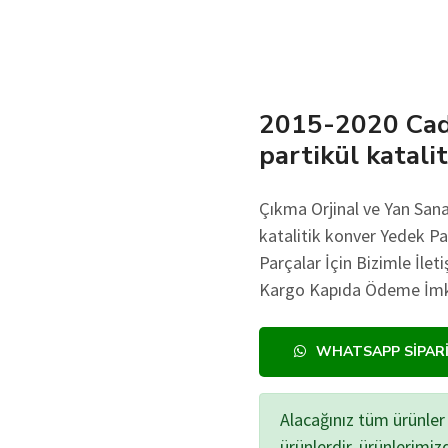
2015-2020 Cadd
partikül katali
Çıkma Orjinal ve Yan San
katalitik konver Yedek Par
Parçalar İçin Bizimle İlet
Kargo Kapıda Ödeme İmkan
WHATSAPP SIPAR
Alacağınız tüm ürünler 
ürünlerdir, ürünlerimi