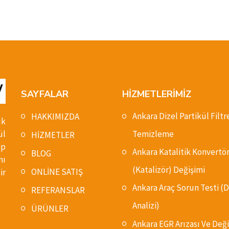
SAYFALAR
HİZMETLERİMİZ
Ankara Dizel Partikül Filtr
HAKKIMIZDA
ık
ül
Temizleme
HİZMETLER
ip
Ankara Katalitik Konvertö
BLOG
nı
(Katalizör) Değişimi
ONLİNE SATIŞ
ir
Ankara Araç Sorun Testi 
REFERANSLAR
Analizi)
ÜRÜNLER
Ankara EGR Arızası Ve Deği