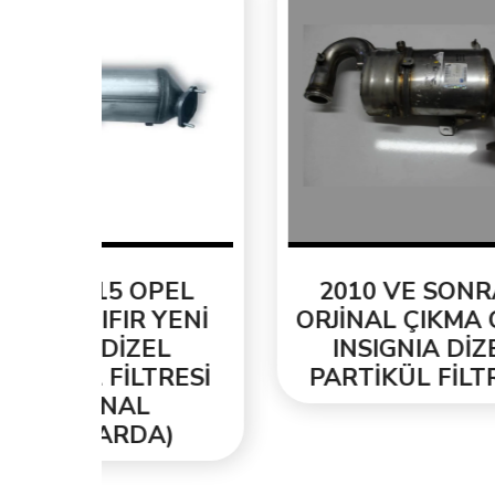
EL
2010 VE SONRASI
YENİ
ORJİNAL ÇIKMA OPEL
T
L
INSIGNIA DİZEL
ORJ
ESİ
PARTİKÜL FİLTRESİ
PA
)