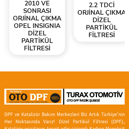
2010 VE
2.2 TDCİ
SONRASI
ORJİNAL ÇIKMA
ORJİNAL ÇIKMA
DİZEL
OPEL INSIGNIA
PARTİKÜL
DİZEL
FİLTRESİ
PARTİKÜL
FİLTRESİ
DPF ve Katalizör Bakım Merkezleri Biz Artık Türkiye'nin
Her Noktasında Varız! Dizel Partikül Filtresi (DPF),
Katalizör arızalarını tespit edip çözerek Karbon Monoksit