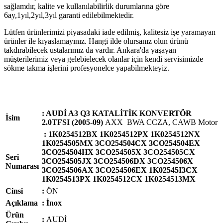
sağlamdır, kalite ve kullanılabilirlik durumlarına göre
6ay,1yıl,2yıl,3yıl garanti edilebilmektedir.
Lütfen ürünlerimizi piyasadaki iade edilmiş, kalitesiz işe yaramayan
ürünler ile kıyaslamayınız. Hangi ilde olursanız olun ürünü
takdırabilecek ustalarımız da vardır. Ankara'da yaşayan
müşterilerimiz veya gelebielecek olanlar için kendi servisimizde
sökme takma işlerini profesyonelce yapabilmekteyiz.
: AUDİ A3 Q3 KATALİTİK KONVERTÖR
İsim
2.0TFSI (2005-09)
AXX BWA CCZA, CAWB Motor
:
1K0254512BX 1K0254512PX 1K0254512NX
1K0254505MX 3CO254504CX 3CO254504EX
3CO254504HX 3CO254505X 3CO254505CX
Seri
3CO254505JX 3CO254506DX 3CO254506X
Numarası
3CO254506AX 3CO254506EX 1K02545I3CX
1K0254513PX 1K0254512CX 1K0254513MX
Cinsi
:
ÖN
Açıklama
: İnox
Ürün
:
AUDİ