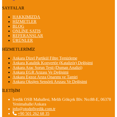
SAYFALAR
HAKKIMIZDA
HİZMETLER
BLOG
ONLİNE SATIŞ
REFERANSLAR
ÜRÜNLER
HİZMETLERİMİZ
Ankara Dizel Partikül Filtre Temizleme
Ankara Katalitik Konvertör (Katalizör) Değişimi
Ankara Araç Sorun Testi (Duman Analizi)
Ankara EGR Arızası Ve Değişimi
Ankara Egzoz Arıza Onarımı ve Tamiri
Ankara Oksijen Sensörü Arızası Ve Değişimi
İLETİŞİM
İvedik OSB Mahallesi, Melih Gökçek Blv. No:88-E, 06378
Yenimahalle/Ankara
info@otodpfivedik.com.tr
+90 501 262 68 35