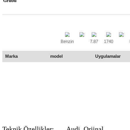
Grubu
Benzin
7.87
1740
Marka
model
Uygulamalar
Teknik Özellikler:
Audi Orjinal