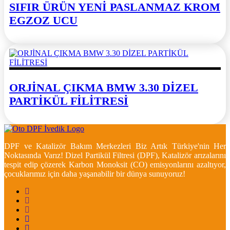
SIFIR ÜRÜN YENİ PASLANMAZ KROM
EGZOZ UCU
ORJİNAL ÇIKMA BMW 3.30 DİZEL
PARTİKÜL FİLİTRESİ
DPF ve Katalizör Bakım Merkezleri Biz Artık Türkiye'nin Her
Noktasında Varız! Dizel Partikül Filtresi (DPF), Katalizör arızalarını
tespit edip çözerek Karbon Monoksit (CO) emisyonlarını azaltıyor,
çocuklarımız için daha yaşanabilir bir dünya sunuyoruz!