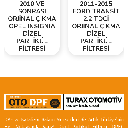
2010 VE
2011-2015
SONRASI
FORD TRANSİT
ORJİNAL ÇIKMA
2.2 TDCİ
OPEL INSIGNIA
ORJİNAL ÇIKMA
DİZEL
DİZEL
PARTİKÜL
PARTİKÜL
FİLTRESİ
FİLTRESİ
DPF ve Katalizör Bakım Merkezleri Biz Artık Türkiye'nin
Her Noktasında Varız! Dizel Partikül Filtresi (DPF),