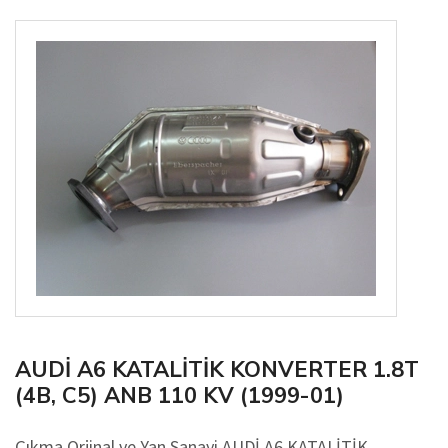
AUDİ A6 KATALİTİK KONVERTER 1.8T
(4B, C5) ANB 110 KV (1999-01)
Çıkma Orjinal ve Yan Sanayi AUDİ A6 KATALİTİK