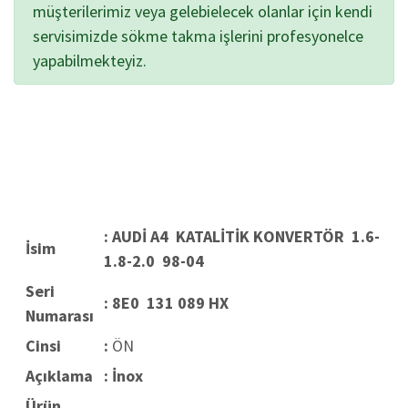
müşterilerimiz veya gelebielecek olanlar için kendi
servisimizde sökme takma işlerini profesyonelce
yapabilmekteyiz.
: AUDİ A4 KATALİTİK KONVERTÖR 1.6-
İsim
1.8-2.0 98-04
Seri
: 8E0 131 089 HX
Numarası
Cinsi
:
ÖN
Açıklama
: İnox
Ürün