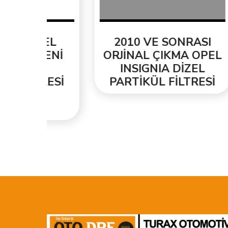
EL
2010 VE SONRASI
2
ENİ
ORJİNAL ÇIKMA OPEL
T
INSIGNIA DİZEL
ORJ
ESİ
PARTİKÜL FİLTRESİ
PA