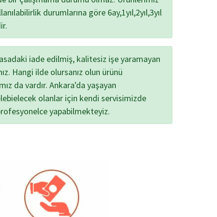
lanılabilirlik durumlarına göre 6ay,1yıl,2yıl,3yıl
ir.
yasadaki iade edilmiş, kalitesiz işe yaramayan
nız. Hangi ilde olursanız olun ürünü
ımız da vardır. Ankara'da yaşayan
lebielecek olanlar için kendi servisimizde
profesyonelce yapabilmekteyiz.