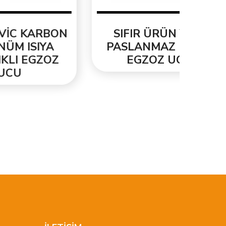
BON
SIFIR ÜRÜN YENİ
ORJ
A
PASLANMAZ KROM
3.3
OZ
EGZOZ UCU