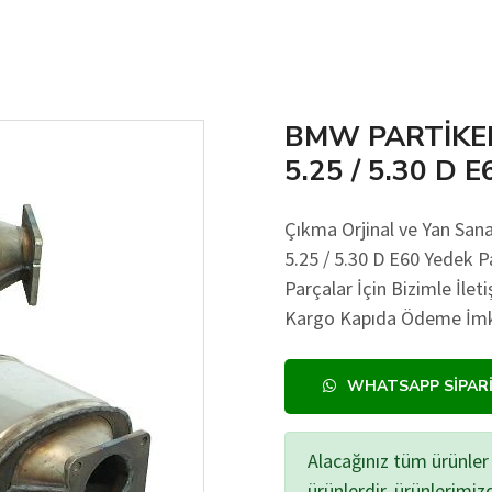
BMW PARTİKEL
5.25 / 5.30 D E
Çıkma Orjinal ve Yan S
5.25 / 5.30 D E60 Yedek Pa
Parçalar İçin Bizimle İlet
Kargo Kapıda Ödeme İmkan
WHATSAPP SIPAR
Alacağınız tüm ürünler 
ürünlerdir, ürünlerimi