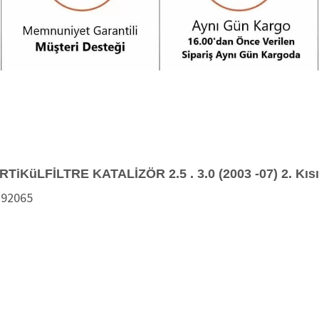
RTiKüLFİLTRE KATALİZÖR 2.5 . 3.0 (2003 -07) 2. Kıs
792065