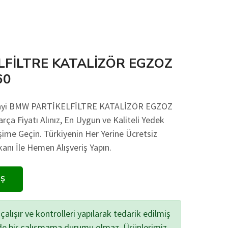
FİLTRE KATALİZÖR EGZOZ
60
anayi BMW PARTİKELFİLTRE KATALİZÖR EGZOZ
rça Fiyatı Alınız, En Uygun ve Kaliteli Yedek
işime Geçin. Türkiyenin Her Yerine Ücretsiz
ı İle Hemen Alışveriş Yapın.
IŞ
çalışır ve kontrolleri yapılarak tedarik edilmiş
zde bir çalışmama durumu olmaz. Ürünlerimiz