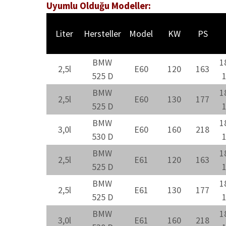
Uyumlu Olduğu Modeller:
Liter
Hersteller
Model
KW
PS
BMW
1
2,5l
E60
120
163
525 D
BMW
1
2,5l
E60
130
177
525 D
BMW
1
3,0l
E60
160
218
530 D
BMW
1
2,5l
E61
120
163
525 D
BMW
1
2,5l
E61
130
177
525 D
BMW
1
3,0l
E61
160
218