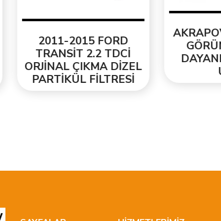
AKRAPOVİC KAR
011-2015 FORD
GÖRÜNÜM ISIY
RANSİT 2.2 TDCİ
DAYANIKLI EGZ
İNAL ÇIKMA DİZEL
UCU
RTİKÜL FİLTRESİ