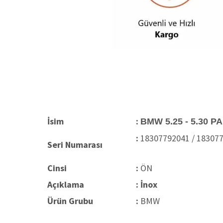
İsim
:
BMW 5.25 - 5.30 PA
:
18307792041 / 18307
Seri Numarası
Cinsi
:
ÖN
Açıklama
: İnox
Ürün Grubu
:
BMW