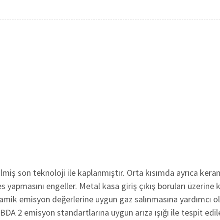
lmiş son teknoloji ile kaplanmıştır. Orta kısımda ayrıca kera
 yapmasını engeller. Metal kasa giriş çıkış boruları üzerine 
eramik emisyon değerlerine uygun gaz salınmasına yardımcı o
OBDA 2 emisyon standartlarına uygun arıza ışığı ile tespit edile