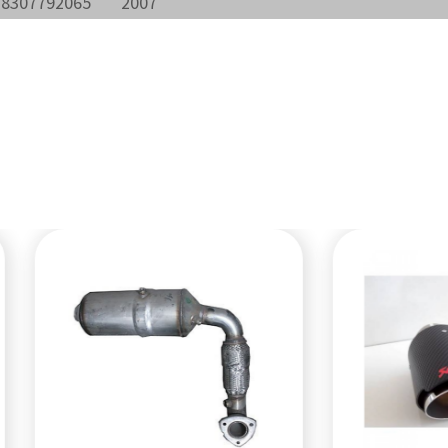
18307792065
2007