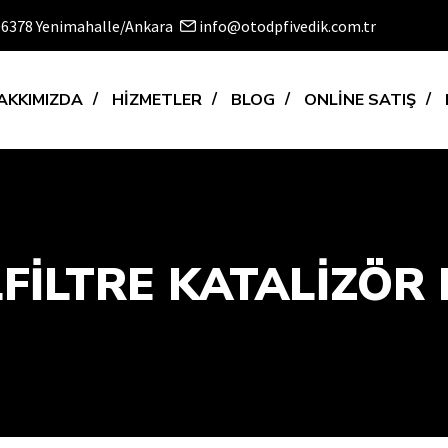
 06378 Yenimahalle/Ankara
info@otodpfivedik.com.tr
AKKIMIZDA
HİZMETLER
BLOG
ONLİNE SATIŞ
İLTRE KATALİZÖR E