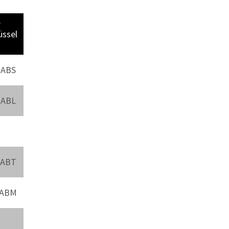
A
üssel
ABS
ABL
ABT
ABM