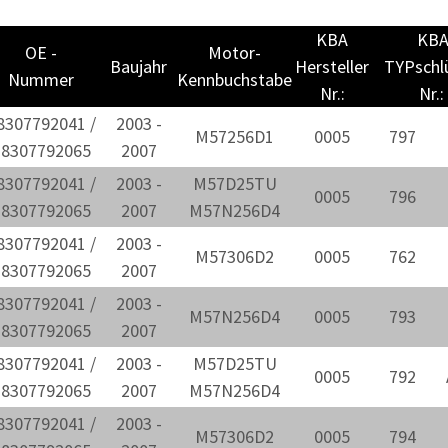
KBA
KB
OE -
Motor-
Baujahr
Hersteller
TYPschl
Nummer
Kennbuchstabe
Nr.:
Nr.:
8307792041 /
2003 -
M57256D1
0005
797
18307792065
2007
8307792041 /
2003 -
M57D25TU
0005
796
18307792065
2007
M57N256D4
8307792041 /
2003 -
M57306D2
0005
762
18307792065
2007
8307792041 /
2003 -
M57N256D4
0005
793
18307792065
2007
8307792041 /
2003 -
M57D25TU
0005
792
18307792065
2007
M57N256D4
8307792041 /
2003 -
M57306D2
0005
794