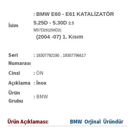
:
BMW E60 - E61 KATALİZATÖR
5.25D - 5.30D
2.5
İsim
M57D25(256D2)
(2004 -07) 1. Kısım
Seri
:
18307792190 , 18307796617
Numarası
Cinsi
:
ÖN
Açıklama
: İnox
Ürün
:
BMW
Grubu
Ürün Açıklaması:
BMW Orjinal Üründür