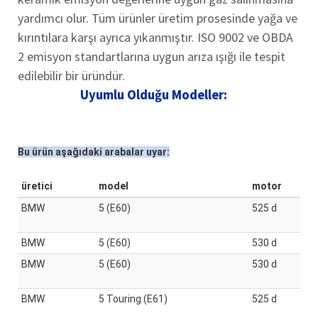
yardımcı olur. Tüm ürünler üretim prosesinde yağa ve
kırıntılara karşı ayrıca yıkanmıştır. ISO 9002 ve OBDA
2 emisyon standartlarına uygun arıza ışığı ile tespit
edilebilir bir üründür.
Uyumlu Olduğu Modeller:
Bu ürün aşağıdaki arabalar uyar:
üretici
model
motor
BMW
5 (E60)
525 d
BMW
5 (E60)
530 d
BMW
5 (E60)
530 d
BMW
5 Touring (E61)
525 d