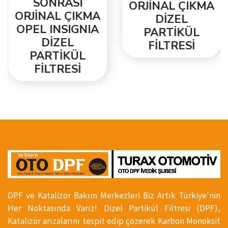
SONRASI
ORJİNAL ÇIKMA
ORJİNAL ÇIKMA
DİZEL
OPEL INSIGNIA
PARTİKÜL
DİZEL
FİLTRESİ
PARTİKÜL
FİLTRESİ
DPF ve Katalizör Bakım Merkezleri Biz Artık Türkiye'nin
Her Noktasında Varız! Dizel Partikül Filtresi (DPF),
Katalizör arızalarını tespit edip çözerek Karbon Monoksit