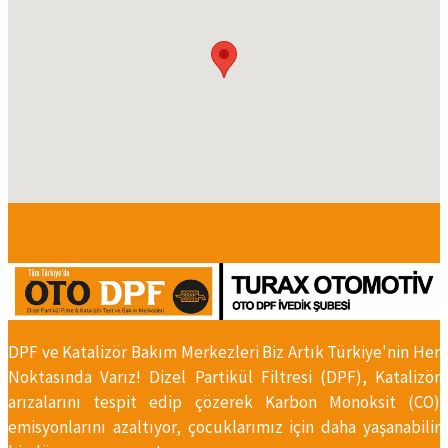
DPF ve Katalizör Bakım Merkezleri Biz Artık Türkiye'nin Her
Noktasında Varız! Dizel Partikül Filtresi (DPF), Katalizör
arızalarını tespit edip çözerek Karbon Monoksit (CO)
emisyonlarını azaltıyor, çocuklarımız için daha yaşanabilir