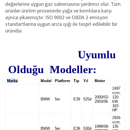
değerlerine uygun gaz salınmasına yardımcı olur. Tüm
ürünler üretim prosesinde yağa ve kırıntılara karşı
ayrıca yıkanmıştır. ISO 9002 ve OBDA 2 emisyon
standartlarına uygun arıza ışığı ile tespit edilebilir bir
üründür.
Uyumlu
Olduğu Modeller:
Marka
Model
Platform
Tip
Yıl
Motor
2497
ccm,
2000/02-
120
BMW
5er
E39
525d
2003/06
kW,
163
HP
2926
ccm,
1998/08-
135
BMW
5er
E39
530d