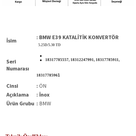
: BMW E39 KATALİTİK KONVERTÖR
İsim
5
.25D/5.30 TD
:
18317785557, 18312247991, 18317785911,
Seri
Numarası
1831778596
1
Cinsi
:
ÖN
Açıklama
: İnox
Ürün Grubu
:
BMW