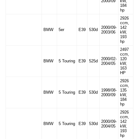
2000/09
kW,
184
hp
2926
ccm,
2000/09-
142
BMW
5er
E39
530d
2003/06
kW,
193
hp
2497
ccm,
2000/02-
120
BMW
5 Touring
E39
525d
2004/05
kW,
163
HP
2926
ccm,
1998/08-
135
BMW
5 Touring
E39
530d
2000/09
kW,
184
hp
2926
ccm,
2000/09-
142
BMW
5 Touring
E39
530d
2004/05
kW,
193
hp