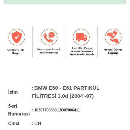
:
BMW E60 - E61 PARTiKÜL
İsim
FİLİTRESİ 3.0d (2004 -07)
Seri
:
18307798330
,18307806411
Numarası
Cinsi
:
ÖN