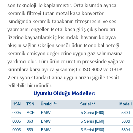
son teknoloji ile kaplanmıştır. Orta kısımda ayrıca
keramik filtreyi tutan metal kasa konvertör
ısındığında keramik tabakanın titreşmesini ve ses
yapmasını engeller. Metal kasa giriş çıkış boruları
üzerine kaynatılarak iç kısımdaki havanın kolayca
akışını sağlar. Oksijen sensörlüdür. Mono bal peteği
keramik emisyon değerlerine uygun gaz salınmasına
yardımcı olur. Tüm ürünler üretim prosesinde yağa ve
kırıntılara karşı ayrıca yıkanmıştır. ISO 9002 ve OBDA
2 emisyon standartlarına uygun arıza ışığı ile tespit
edilebilir bir üründür.
Uyumlu Olduğu Modeller:
HSN
TSN
Üretici **
Serisi **
Modeli 
0005
ACE
BMW
5 Serisi [E60]
530d
0005
863
BMW
5 Serisi [E60]
530d
0005
859
BMW
5 Serisi [E60]
530d