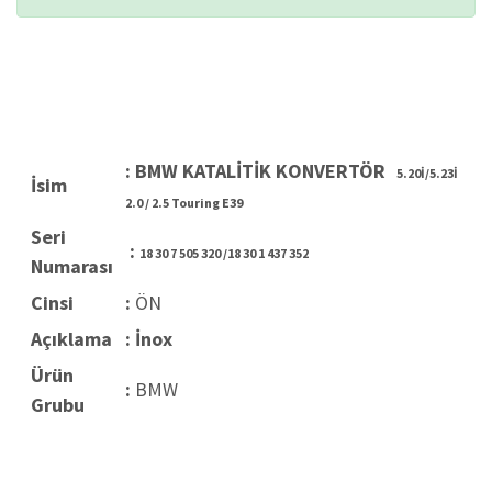
: BMW KATALİTİK KONVERTÖR
5.20İ/5.23İ
İsim
2.0 / 2.5 Touring E39
Seri
:
18 30 7 505 320 /
18 30 1 437 352
Numarası
Cinsi
:
ÖN
Açıklama
: İnox
Ürün
:
BMW
Grubu