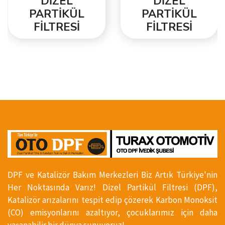
DİZEL
DİZEL
PARTİKÜL
PARTİKÜL
FİLTRESİ
FİLTRESİ
DPF ve Katalizör Bakım Merkezleri Biz Artık Türkiye'nin
Her Noktasında Varız! Dizel Partikül Filtresi (DPF),
Katalizör arızalarını tespit edip çözerek Karbon Monoksit
(CO) emisyonlarını azaltıyor, çocuklarımız için daha