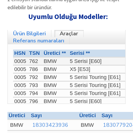
edilebilir bir üründür.
Uyumlu Olduğu Modeller:
Ürün Bilgileri
Araçlar
Bu
Referans numaraları
HSN
TSN
Üretici **
Serisi **
Mo
ürün
0005
762
BMW
5 Serisi [E60]
53
0005
786
BMW
X5 [E53]
3.
0005
792
BMW
5 Serisi Touring [E61]
52
hakkında
0005
793
BMW
5 Serisi Touring [E61]
52
0005
794
BMW
5 Serisi Touring [E61]
53
0005
796
BMW
5 Serisi [E60]
52
daha
0005
797
BMW
5 Serisi [E60]
52
Üretici
Sayı
Üretici
Sayı
0005
824
BMW
7 Serisi [E65, E66]
73
fazla
18303423936
183077920
BMW
BMW
0005
ABL
BMW
5 Serisi [E60]
52