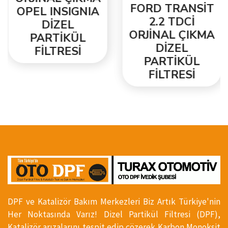
FORD TRANSİT
OPEL INSIGNIA
2.2 TDCİ
DİZEL
ORJİNAL ÇIKMA
PARTİKÜL
DİZEL
FİLTRESİ
PARTİKÜL
FİLTRESİ
DPF ve Katalizör Bakım Merkezleri Biz Artık Türkiye'nin
Her Noktasında Varız! Dizel Partikül Filtresi (DPF),
Katalizör arızalarını tespit edip çözerek Karbon Monoksit