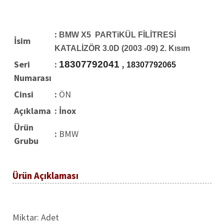
:
BMW X5 PARTiKÜL FİLİTRESİ
İsim
KATALİZÖR 3.0D (2003 -09) 2. Kısım
Seri
:
,
18307792041
18307792065
Numarası
Cinsi
:
ÖN
Açıklama
: İnox
Ürün
:
BMW
Grubu
Ürün Açıklaması
Miktar: Adet