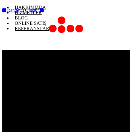
HAKKIMIZDA
Randevu Oluştur
HİZMETLER
BLOG
ONLİNE SATIŞ
REFERANSLAR
CC OTOMATİK IŞIK
ARALIĞI KONTROL
ÜNİTESİ 6R0907357B