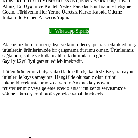
KONTROL ÜNİTESİ 6R0907357B ÇIKMA Yedek Parça Fiyatı
Alınız, En Uygun ve Kaliteli Yedek Parçalar İçin Bizimle İletişime
Geçin. Türkiyenin Her Yerine Ücretsiz Kargo Kapıda Ödeme
İmkanı İle Hemen Alışveriş Yapın.
Whatsapp Sipariş
Alacağınız tüm ürünler çalışır ve kontrolleri yapılarak tedarik edilmiş
ürünlerdir, ürünlerimizde bir çalışmama durumu olmaz. Ürünlerimiz
sağlamdır, kalite ve kullanılabilirlik durumlarına göre
6ay,1yıl,2yıl,3yıl garanti edilebilmektedir.
Lütfen ürünlerimizi piyasadaki iade edilmiş, kalitesiz işe yaramayan
ürünler ile kıyaslamayınız. Hangi ilde olursanız olun ürünü
takdırabilecek ustalarımız da vardır. Ankara'da yaşayan
müşterilerimiz veya gelebielecek olanlar için kendi servisimizde
sökme takma işlerini profesyonelce yapabilmekteyiz.