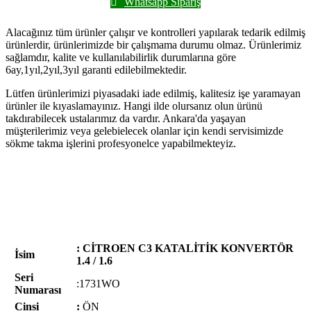
Whatsapp Sipariş
Alacağınız tüm ürünler çalışır ve kontrolleri yapılarak tedarik edilmiş
ürünlerdir, ürünlerimizde bir çalışmama durumu olmaz. Ürünlerimiz
sağlamdır, kalite ve kullanılabilirlik durumlarına göre
6ay,1yıl,2yıl,3yıl garanti edilebilmektedir.
Lütfen ürünlerimizi piyasadaki iade edilmiş, kalitesiz işe yaramayan
ürünler ile kıyaslamayınız. Hangi ilde olursanız olun ürünü
takdırabilecek ustalarımız da vardır. Ankara'da yaşayan
müşterilerimiz veya gelebielecek olanlar için kendi servisimizde
sökme takma işlerini profesyonelce yapabilmekteyiz.
: CİTROEN C3 KATALİTİK KONVERTÖR
İsim
1.4 / 1.6
Seri
:1731WO
Numarası
Cinsi
:
ÖN