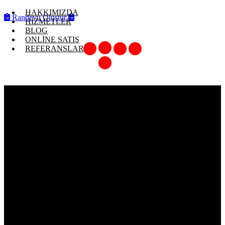
HAKKIMIZDA
Randevu Oluştur
HİZMETLER
BLOG
ONLİNE SATIŞ
REFERANSLAR
CİTROEN C3 KATALİTİK
KONVERTÖR 1.4 / 1.6