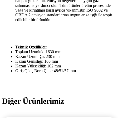
bal peteği keramik emisyon değerlerine uygun gaz
salınmasına yardımcı olur. Tüm ürünler üretim prosesinde
yağa ve kırıntılara karşı ayrıca yıkanmıştır. ISO 9002 ve
OBDA 2 emisyon standartlarına uygun arıza ışığı ile tespit
edilebilir bir üründür.
Teknik Özellikler:
Toplam Uzunluk: 1630 mm
Kazan Uzunluğu: 230 mm
Kazan Genişliği: 165 mm
Kazan Yüksekliği: 102 mm
Giriş Çıkış Boru Çapı: 48/51/57 mm
Diğer Ürünlerimiz