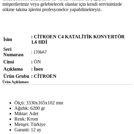
müşterilerimiz veya gelebielecek olanlar için kendi servisimizde
sökme takma işlerini profesyonelce yapabilmekteyiz.
: CİTROEN C4 KATALİTİK KONVERTÖR
İsim
1.6 HDİ
Seri
:
1706A7
Numarası
Cinsi
:
ÖN
Açıklama
: İnox
Ürün Grubu
:
CİTROEN
Ürün Açıklaması
Ölçü: 3330x165x102 mm
Ağırlık: 6200 gr
Miktar: Adet
Renk: Krom
Menşei: Türkiye
Garanti: 12 ay