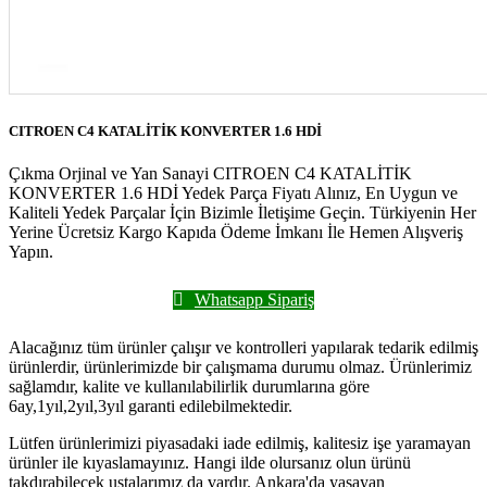
CITROEN C4 KATALİTİK KONVERTER 1.6 HDİ
Çıkma Orjinal ve Yan Sanayi CITROEN C4 KATALİTİK
KONVERTER 1.6 HDİ Yedek Parça Fiyatı Alınız, En Uygun ve
Kaliteli Yedek Parçalar İçin Bizimle İletişime Geçin. Türkiyenin Her
Yerine Ücretsiz Kargo Kapıda Ödeme İmkanı İle Hemen Alışveriş
Yapın.
Whatsapp Sipariş
Alacağınız tüm ürünler çalışır ve kontrolleri yapılarak tedarik edilmiş
ürünlerdir, ürünlerimizde bir çalışmama durumu olmaz. Ürünlerimiz
sağlamdır, kalite ve kullanılabilirlik durumlarına göre
6ay,1yıl,2yıl,3yıl garanti edilebilmektedir.
Lütfen ürünlerimizi piyasadaki iade edilmiş, kalitesiz işe yaramayan
ürünler ile kıyaslamayınız. Hangi ilde olursanız olun ürünü
takdırabilecek ustalarımız da vardır. Ankara'da yaşayan