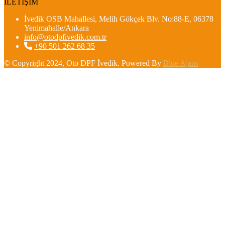
İLETİŞİM
İvedik OSB Mahallesi, Melih Gökçek Blv. No:88-E, 06378
Yenimahalle/Ankara
info@otodpfivedik.com.tr
+90 501 262 68 35
© Copyright 2024, Oto DPF İvedik. Powered By
Blue Ajans