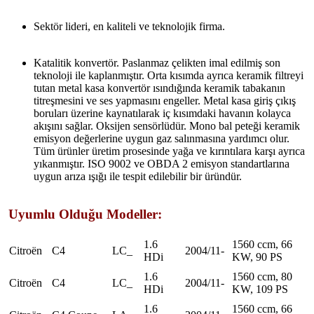
Sektör lideri, en kaliteli ve teknolojik firma.
Katalitik konvertör. Paslanmaz çelikten imal edilmiş son
teknoloji ile kaplanmıştır. Orta kısımda ayrıca keramik filtreyi
tutan metal kasa konvertör ısındığında keramik tabakanın
titreşmesini ve ses yapmasını engeller. Metal kasa giriş çıkış
boruları üzerine kaynatılarak iç kısımdaki havanın kolayca
akışını sağlar. Oksijen sensörlüdür. Mono bal peteği keramik
emisyon değerlerine uygun gaz salınmasına yardımcı olur.
Tüm ürünler üretim prosesinde yağa ve kırıntılara karşı ayrıca
yıkanmıştır. ISO 9002 ve OBDA 2 emisyon standartlarına
uygun arıza ışığı ile tespit edilebilir bir üründür.
Uyumlu Olduğu Modeller:
1.6
1560 ccm, 66
Citroën
C4
LC_
2004/11-
HDi
KW, 90 PS
1.6
1560 ccm, 80
Citroën
C4
LC_
2004/11-
HDi
KW, 109 PS
1.6
1560 ccm, 66