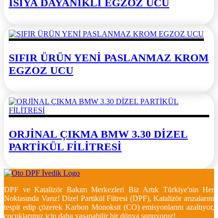
ISIYA DAYANIKLI EGZOZ UCU
SIFIR ÜRÜN YENİ PASLANMAZ KROM
EGZOZ UCU
ORJİNAL ÇIKMA BMW 3.30 DİZEL
PARTİKÜL FİLİTRESİ
DPF ve Katalizör Bakım Merkezleri Biz Artık Türkiye'nin Her
Noktasında Varız! Dizel Partikül Filtresi (DPF), Katalizör arızalarını
tespit edip çözerek Karbon Monoksit (CO) emisyonlarını azaltıyor,
çocuklarımız için daha yaşanabilir bir dünya sunuyoruz!