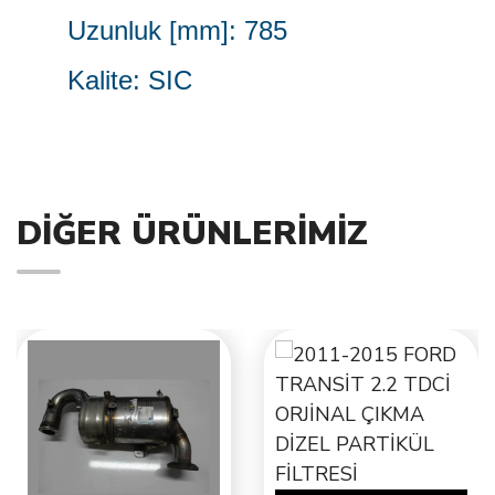
Uzunluk [mm]: 785
Kalite: SIC
Teknik bilgi
numarası:
F1CE0481D
DIĞER ÜRÜNLERIMIZ