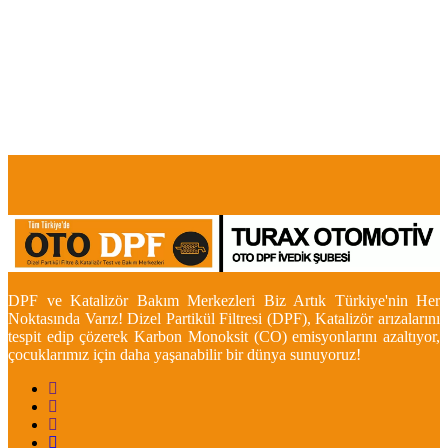
DPF ve Katalizör Bakım Merkezleri Biz Artık Türkiye'nin Her
Noktasında Varız! Dizel Partikül Filtresi (DPF), Katalizör arızalarını
tespit edip çözerek Karbon Monoksit (CO) emisyonlarını azaltıyor,
çocuklarımız için daha yaşanabilir bir dünya sunuyoruz!