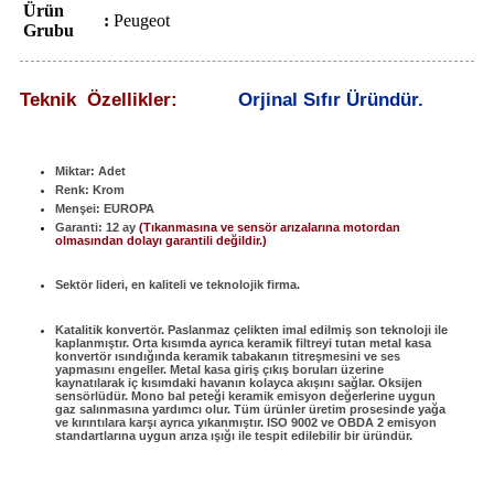
Ürün
:
Peugeot
Grubu
Teknik Özellikler:
Orjinal Sıfır Üründür.
Miktar: Adet
Renk: Krom
Menşei: EUROPA
Garanti: 12 ay
(Tıkanmasına ve sensör arızalarına motordan
olmasından dolayı garantili değildir.)
Sektör lideri, en kaliteli ve teknolojik firma.
Katalitik konvertör. Paslanmaz çelikten imal edilmiş son teknoloji ile
kaplanmıştır. Orta kısımda ayrıca keramik filtreyi tutan metal kasa
konvertör ısındığında keramik tabakanın titreşmesini ve ses
yapmasını engeller. Metal kasa giriş çıkış boruları üzerine
kaynatılarak iç kısımdaki havanın kolayca akışını sağlar. Oksijen
sensörlüdür. Mono bal peteği keramik emisyon değerlerine uygun
gaz salınmasına yardımcı olur. Tüm ürünler üretim prosesinde yağa
ve kırıntılara karşı ayrıca yıkanmıştır. ISO 9002 ve OBDA 2 emisyon
standartlarına uygun arıza ışığı ile tespit edilebilir bir üründür.