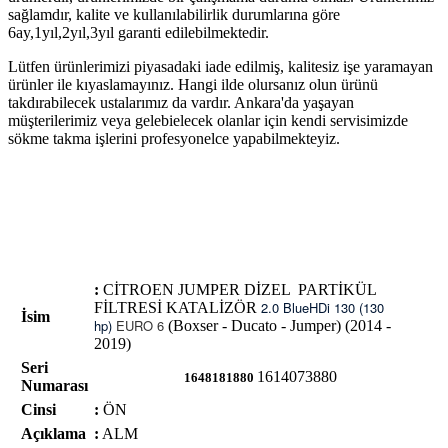
sağlamdır, kalite ve kullanılabilirlik durumlarına göre
6ay,1yıl,2yıl,3yıl garanti edilebilmektedir.
Lütfen ürünlerimizi piyasadaki iade edilmiş, kalitesiz işe yaramayan
ürünler ile kıyaslamayınız. Hangi ilde olursanız olun ürünü
takdırabilecek ustalarımız da vardır. Ankara'da yaşayan
müşterilerimiz veya gelebielecek olanlar için kendi servisimizde
sökme takma işlerini profesyonelce yapabilmekteyiz.
:
CİTROEN JUMPER DİZEL PARTİKÜL
2.0 BlueHDi 130 (130
FİLTRESİ KATALİZÖR
İsim
hp)
EURO 6
(Boxser - Ducato - Jumper) (2014 -
2019)
Seri
1614073880
1648181880
Numarası
Cinsi
:
ÖN
Açıklama
:
ALM