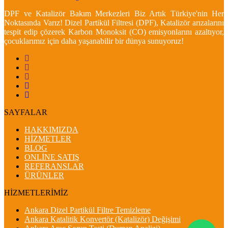
DPF ve Katalizör Bakım Merkezleri Biz Artık Türkiye'nin Her
Noktasında Varız! Dizel Partikül Filtresi (DPF), Katalizör arızalarını
tespit edip çözerek Karbon Monoksit (CO) emisyonlarını azaltıyor,
çocuklarımız için daha yaşanabilir bir dünya sunuyoruz!
SAYFALAR
HAKKIMIZDA
HİZMETLER
BLOG
ONLİNE SATIŞ
REFERANSLAR
ÜRÜNLER
HİZMETLERİMİZ
Ankara Dizel Partikül Filtre Temizleme
Ankara Katalitik Konvertör (Katalizör) Değişimi