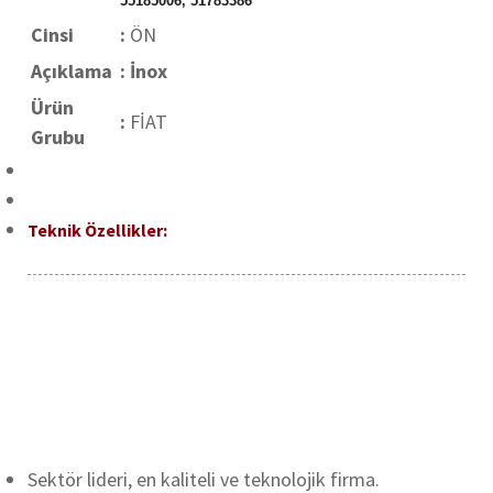
55185006, 51783386
Cinsi
:
ÖN
Açıklama
: İnox
Ürün
:
FİAT
Grubu
Teknik Özellikler:
Sektör lideri, en kaliteli ve teknolojik firma.