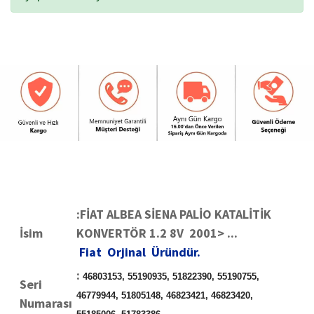
:FİAT ALBEA SİENA PALİO KATALİTİK
İsim
KONVERTÖR 1.2 8V 2001> ...
Fiat Orjinal Üründür.
:
46803153, 55190935, 51822390, 55190755,
Seri
46779944, 51805148, 46823421, 46823420,
Numarası