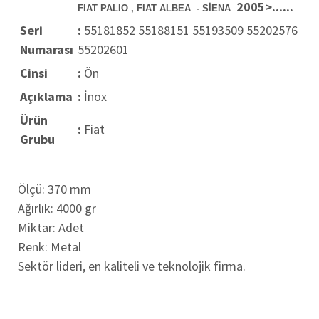
2005>......
FIAT PALIO , FIAT ALBEA - SİENA
Seri
:
55181852 55188151 55193509 55202576
Numarası
55202601
Cinsi
:
Ön
Açıklama
:
İnox
Ürün
:
Fiat
Grubu
Ölçü: 370 mm
Ağırlık: 4000 gr
Miktar: Adet
Renk: Metal
Sektör lideri, en kaliteli ve teknolojik firma.