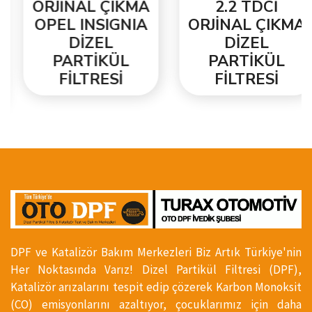
ORJİNAL ÇIKMA
2.2 TDCİ
OPEL INSIGNIA
ORJİNAL ÇIKMA
DİZEL
DİZEL
PARTİKÜL
PARTİKÜL
FİLTRESİ
FİLTRESİ
DPF ve Katalizör Bakım Merkezleri Biz Artık Türkiye'nin
Her Noktasında Varız! Dizel Partikül Filtresi (DPF),
Katalizör arızalarını tespit edip çözerek Karbon Monoksit
(CO) emisyonlarını azaltıyor, çocuklarımız için daha