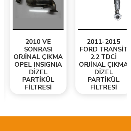
OPEL
ASTRA H
OPEL
ASTRA H Caravan
2010 VE
2011-2015
OPEL
ASTRA H GTC
SONRASI
FORD TRANSİT
ORJİNAL ÇIKMA
2.2 TDCİ
OPEL
OPEL INSIGNIA
ASTRA H Salon
ORJİNAL ÇIKMA
DİZEL
DİZEL
OPEL
CORSA D
PARTİKÜL
PARTİKÜL
OE karşılaştırma No:.
FİLTRESİ
FİLTRESİ
(Karşılaştırma amaçları için)
ALFA ROMEO
FIAT
55.199.320
55.199.320
55.212.561
55.199.631
55.211.733
55.212.561
55.215.012