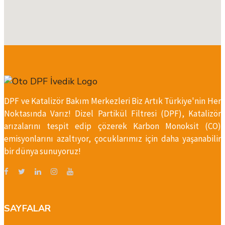
DPF ve Katalizör Bakım Merkezleri Biz Artık Türkiye'nin Her
Noktasında Varız! Dizel Partikül Filtresi (DPF), Katalizör
arızalarını tespit edip çözerek Karbon Monoksit (CO)
emisyonlarını azaltıyor, çocuklarımız için daha yaşanabilir
bir dünya sunuyoruz!
SAYFALAR