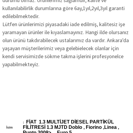
durumu olmaz. Ürünlerimiz sağlamdır, kalite ve
kullanılabilirlik durumlarına göre 6ay,1yıl,2yıl,3yıl garanti
edilebilmektedir.
Lütfen ürünlerimizi piyasadaki iade edilmiş, kalitesiz işe
yaramayan ürünler ile kıyaslamayınız. Hangi ilde olursanız
olun ürünü takdırabilecek ustalarımız da vardır. Ankara'da
yaşayan müşterilerimiz veya gelebielecek olanlar için
kendi servisimizde sökme takma işlerini profesyonelce
yapabilmekteyiz.
FİAT 1.3 MULTİJET DİESEL PARTİKÜL
:
FİLİTRESİ 1.3 MJTD Doblo , Fiorino ,Linea ,
İsim
Punto 2009>.... Euro 5