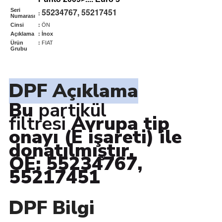
55234767, 55217451
Seri
:
Numarası
Cinsi
:
ÖN
Açıklama
: İnox
Ürün
:
FIAT
Grubu
DPF Açıklama
Bu
partikül
filtresi
Avrupa tip
onayı (E işareti) ile
donatılmıştır.
OE: 55234767,
55217451
DPF Bilgi