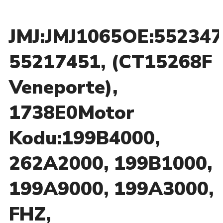
JMJ:JMJ1065OE:552347
55217451, (CT15268F
Veneporte),
1738E0Motor
Kodu:199B4000,
262A2000, 199B1000,
199A9000, 199A3000,
FHZ,