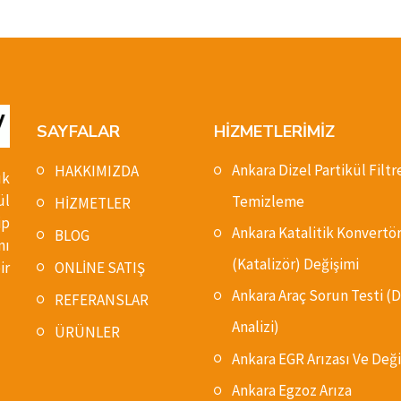
SAYFALAR
HİZMETLERİMİZ
Ankara Dizel Partikül Filtr
HAKKIMIZDA
ık
ül
Temizleme
HİZMETLER
ip
Ankara Katalitik Konvertö
BLOG
nı
(Katalizör) Değişimi
ONLİNE SATIŞ
ir
Ankara Araç Sorun Testi 
REFERANSLAR
Analizi)
ÜRÜNLER
Ankara EGR Arızası Ve Deği
Ankara Egzoz Arıza