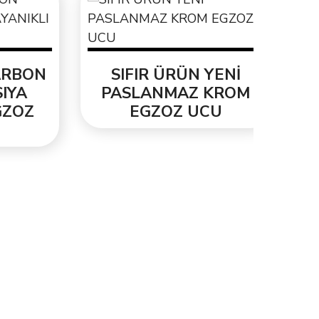
ORJ
3.3
BON
SIFIR ÜRÜN YENİ
A
PASLANMAZ KROM
OZ
EGZOZ UCU