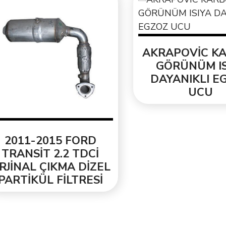
AKRAPOVİC KAR
GÖRÜNÜM ISIY
DAYANIKLI EGZ
UCU
011-2015 FORD
RANSİT 2.2 TDCİ
İNAL ÇIKMA DİZEL
RTİKÜL FİLTRESİ