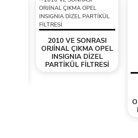
EL
2010 VE SONRASI
ENİ
ORJİNAL ÇIKMA OPEL
INSIGNIA DİZEL
ESİ
PARTİKÜL FİLTRESİ
2
T
ORJ
PA