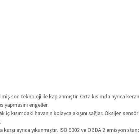
lmiş son teknoloji ile kaplanmıştır. Orta kısımda ayrıca kera
es yapmasını engeller.
arak iç kısımdaki havanın kolayca akışını sağlar. Oksijen sen
.
 karşı ayrıca yıkanmıştır. ISO 9002 ve OBDA 2 emisyon standartl