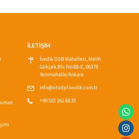
İLETİŞİM
e
İvedik OSB Mahallesi, Melih
Gökçek Blv. No:88-E, 06378
Yenimahalle/Ankara
r
info@otodpfivedik.com.tr
+90 501 262 68 35
(Duman
şimi