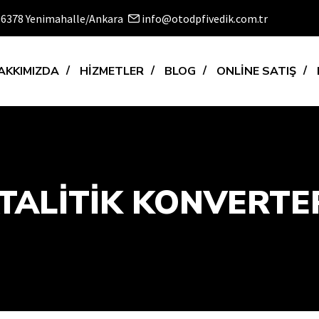
 06378 Yenimahalle/Ankara
info@otodpfivedik.com.tr
AKKIMIZDA
HİZMETLER
BLOG
ONLİNE SATIŞ
TALİTİK KONVERTER 