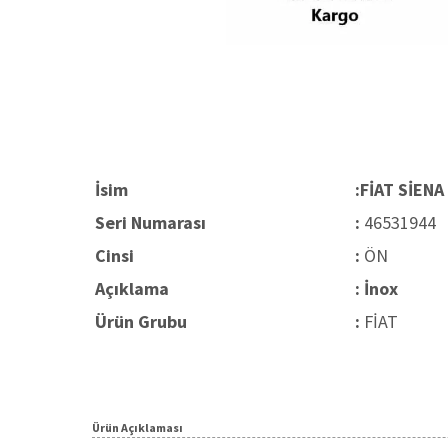
İsim
:FİAT SİEN
Seri Numarası
:
46531944
Cinsi
:
ÖN
Açıklama
: İnox
Ürün Grubu
:
FİAT
Ürün Açıklaması