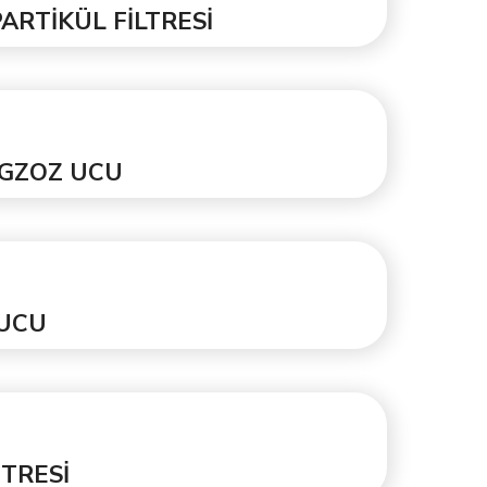
PARTİKÜL FİLTRESİ
EGZOZ UCU
 UCU
İTRESİ