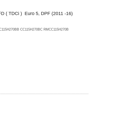
FD ( TDCi ) Euro 5, DPF (2011 -16)
 CC115H270BB CC115H270BC RMCC115H270B