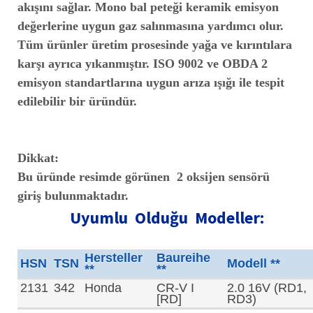
akışını sağlar. Mono bal peteği keramik emisyon
değerlerine uygun gaz salınmasına yardımcı olur.
Tüm ürünler üretim prosesinde yağa ve kırıntılara
karşı ayrıca yıkanmıştır. ISO 9002 ve OBDA 2
emisyon standartlarına uygun arıza ışığı ile tespit
edilebilir bir üründür.
Dikkat:
Bu üründe resimde görünen 2 oksijen sensörü
giriş bulunmaktadır.
Uyumlu Olduğu Modeller:
Hersteller
Baureihe
HSN
TSN
Modell **
**
**
2131
342
Honda
CR-V I
2.0 16V (RD1,
[RD]
RD3)