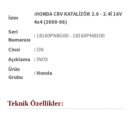
:
HONDA CRV KATALİZÖR 2.0 - 2.4İ 16V
İsim
4x4 (2000-06)
Seri
:
18160PNBG00 - 18160PNBE00
Numarası
Cinsi
:
ÖN
Açıklama
:
İNOX
Ürün
:
Honda
Grubu
Teknik Özellikler: