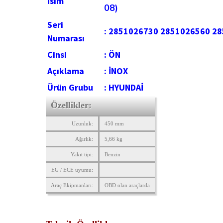
İsim
08)
Seri
:
2851026730 2851026560 28
Numarası
Cinsi
:
ÖN
Açıklama
:
İNOX
Ürün Grubu
:
HYUNDAİ
Özellikler:
Uzunluk:
450 mm
Ağırlık:
5,66 kg
Yakıt tipi:
Benzin
EG / ECE uyumu:
Araç Ekipmanları:
OBD olan araçlarda