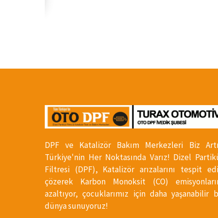
DPF ve Katalizör Bakım Merkezleri Biz Art
Türkiye'nin Her Noktasında Varız! Dizel Partik
Filtresi (DPF), Katalizör arızalarını tespit ed
çözerek Karbon Monoksit (CO) emisyonları
azaltıyor, çocuklarımız için daha yaşanabilir b
dünya sunuyoruz!