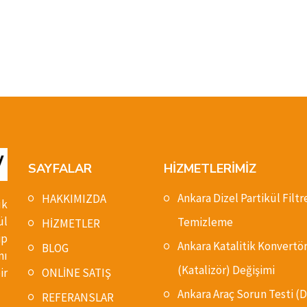
SAYFALAR
HİZMETLERİMİZ
Ankara Dizel Partikül Filtr
HAKKIMIZDA
ık
ül
Temizleme
HİZMETLER
ip
Ankara Katalitik Konvertö
BLOG
nı
(Katalizör) Değişimi
ONLİNE SATIŞ
ir
Ankara Araç Sorun Testi 
REFERANSLAR