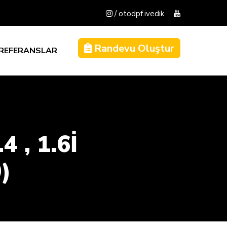
/ otodpf.ivedik
Randevu Oluştur
REFERANSLAR
 , 1.6İ
)