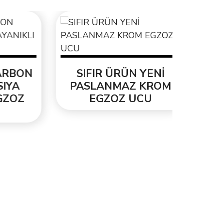
ORJ
3.3
BON
SIFIR ÜRÜN YENİ
A
PASLANMAZ KROM
OZ
EGZOZ UCU