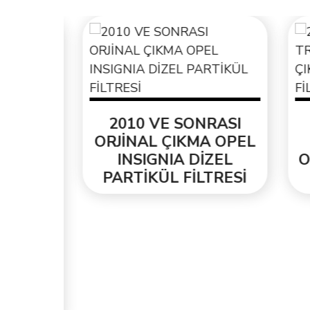
2010 VE SONRASI
2
ORJİNAL ÇIKMA OPEL
T
INSIGNIA DİZEL
ORJ
PARTİKÜL FİLTRESİ
PA
EL
ENİ
ESİ