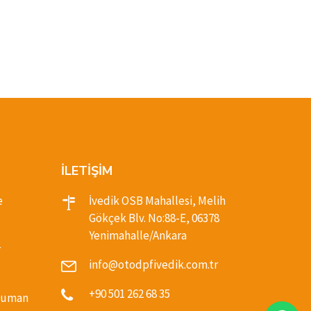
İLETİŞİM
e
İvedik OSB Mahallesi, Melih
Gökçek Blv. No:88-E, 06378
Yenimahalle/Ankara
r
info@otodpfivedik.com.tr
+90 501 262 68 35
(Duman