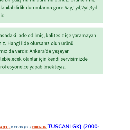
lanılabilirlik durumlarına göre 6ay,1yıl,2yıl,3yıl
ir.
yasadaki iade edilmiş, kalitesiz işe yaramayan
nız. Hangi ilde olursanız olun ürünü
ımız da vardır. Ankara'da yaşayan
lebielecek olanlar için kendi servisimizde
profesyonelce yapabilmekteyiz.
TUSCANI
GK)
(2000-
A (FC)
MATRIX (FC)
TIBURON