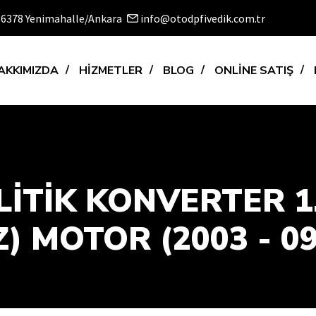
 06378 Yenimahalle/Ankara
info@otodpfivedik.com.tr
AKKIMIZDA
HİZMETLER
BLOG
ONLİNE SATIŞ
TIK KONVERTER 1.4
) MOTOR (2003 - 09