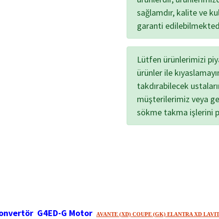
sağlamdır, kalite ve kul
garanti edilebilmekted
Lütfen ürünlerimizi pi
ürünler ile kıyaslamayı
takdırabilecek ustalar
müşterilerimiz veya ge
sökme takma işlerini 
 Konvertör
G4ED-G Motor
AVANTE (XD)
COUPE (GK)
ELANTRA XD LAVIT