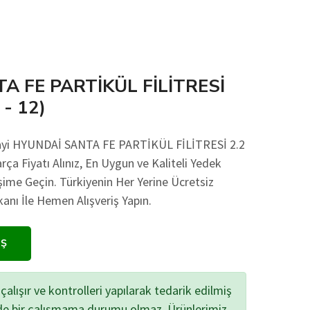
A FE PARTİKÜL FİLİTRESİ
 - 12)
nayi HYUNDAİ SANTA FE PARTİKÜL FİLİTRESİ 2.2
rça Fiyatı Alınız, En Uygun ve Kaliteli Yedek
işime Geçin. Türkiyenin Her Yerine Ücretsiz
ı İle Hemen Alışveriş Yapın.
IŞ
çalışır ve kontrolleri yapılarak tedarik edilmiş
zde bir çalışmama durumu olmaz. Ürünlerimiz