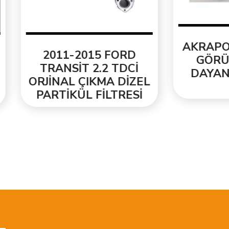
AKRAPOVİC KAR
011-2015 FORD
GÖRÜNÜM ISIY
RANSİT 2.2 TDCİ
DAYANIKLI EGZ
İNAL ÇIKMA DİZEL
UCU
RTİKÜL FİLTRESİ