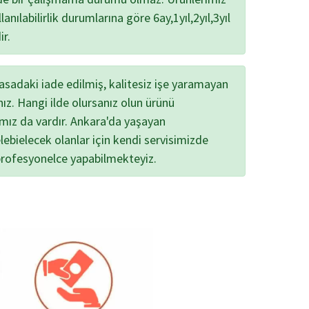
lanılabilirlik durumlarına göre 6ay,1yıl,2yıl,3yıl
ir.
yasadaki iade edilmiş, kalitesiz işe yaramayan
nız. Hangi ilde olursanız olun ürünü
ımız da vardır. Ankara'da yaşayan
lebielecek olanlar için kendi servisimizde
profesyonelce yapabilmekteyiz.