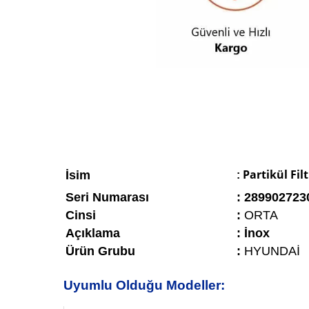
Partikül Fi
İsim
:
Seri Numarası
: 289902723
Cinsi
:
ORTA
Açıklama
: İnox
Ürün Grubu
:
HYUNDAİ
Uyumlu Olduğu Modeller: