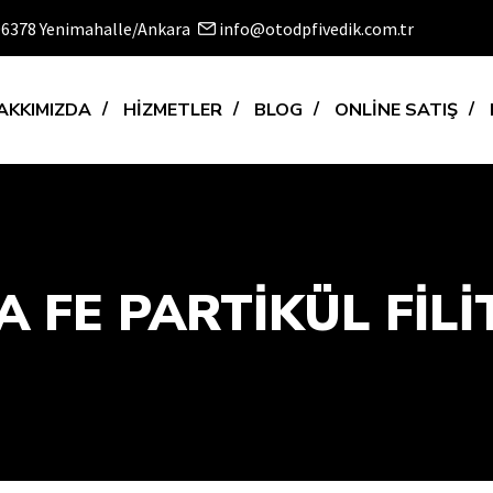
 06378 Yenimahalle/Ankara
info@otodpfivedik.com.tr
AKKIMIZDA
HİZMETLER
BLOG
ONLİNE SATIŞ
 FE PARTİKÜL FİLİT