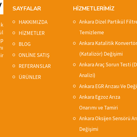
SAYFALAR
HİZMETLERİMİZ
Ankara Dizel Partikül Filtr
HAKKIMIZDA
ık
ül
Temizleme
HİZMETLER
ip
Ankara Katalitik Konvertö
BLOG
nı
(Katalizör) Değişimi
ONLİNE SATIŞ
ir
Ankara Araç Sorun Testi 
REFERANSLAR
Analizi)
ÜRÜNLER
Ankara EGR Arızası Ve Deği
Ankara Egzoz Arıza
Onarımı ve Tamiri
Ankara Oksijen Sensörü Ar
Değişimi