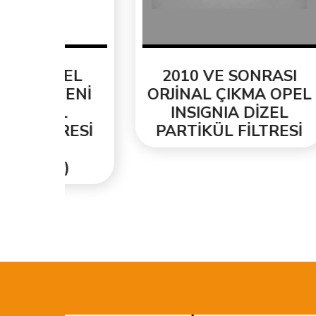
EL
2010 VE SONRASI
2
ENİ
ORJİNAL ÇIKMA OPEL
T
INSIGNIA DİZEL
ORJ
ESİ
PARTİKÜL FİLTRESİ
PA