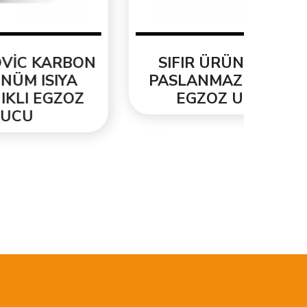
BON
SIFIR ÜRÜN YENİ
ORJ
A
PASLANMAZ KROM
3.3
OZ
EGZOZ UCU