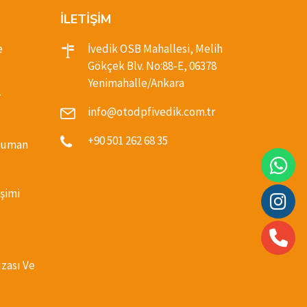
İLETİŞİM
e
İvedik OSB Mahallesi, Melih
Gökçek Blv. No:88-E, 06378
Yenimahalle/Ankara
r
info@otodpfivedik.com.tr
+90 501 262 68 35
(Duman
şimi
ızası Ve