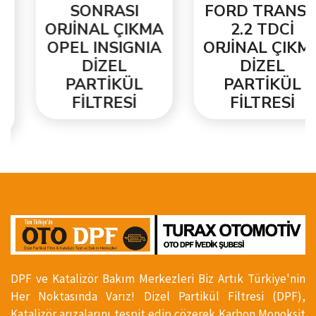
SONRASI
FORD TRANSİT
ORJİNAL ÇIKMA
2.2 TDCİ
OPEL INSIGNIA
ORJİNAL ÇIKMA
DİZEL
DİZEL
PARTİKÜL
PARTİKÜL
FİLTRESİ
FİLTRESİ
DPF ve Katalizör Bakım Merkezleri Biz Artık Türkiye'nin
Her Noktasında Varız! Dizel Partikül Filtresi (DPF),
Katalizör arızalarını tespit edip çözerek Karbon Monoksit