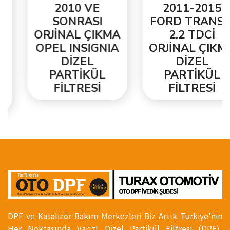
2010 VE
2011-2015
SONRASI
FORD TRANSİT
ORJİNAL ÇIKMA
2.2 TDCİ
OPEL INSIGNIA
ORJİNAL ÇIKMA
DİZEL
DİZEL
PARTİKÜL
PARTİKÜL
FİLTRESİ
FİLTRESİ
DPF ve Katalizör Bakım Merkezleri Biz Artık Türkiye'nin
Her Noktasında Varız! Dizel Partikül Filtresi (DPF),