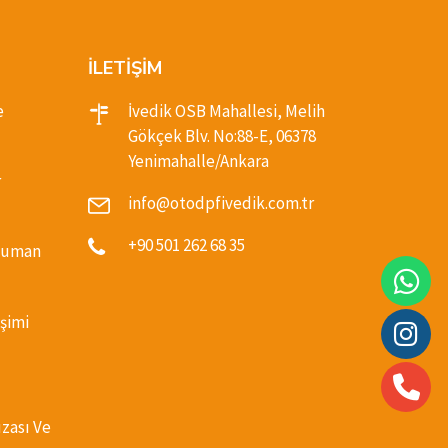
İLETİŞİM
e
İvedik OSB Mahallesi, Melih
Gökçek Blv. No:88-E, 06378
Yenimahalle/Ankara
r
info@otodpfivedik.com.tr
+90 501 262 68 35
(Duman
şimi
ızası Ve