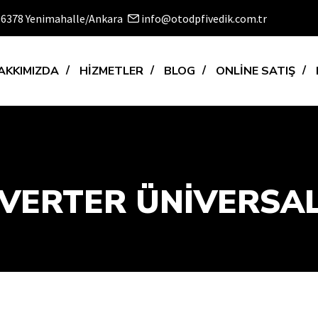
 06378 Yenimahalle/Ankara
info@otodpfivedik.com.tr
AKKIMIZDA
HİZMETLER
BLOG
ONLİNE SATIŞ
VERTER ÜNIVERSAL