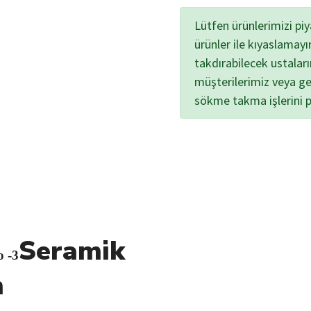
Lütfen ürünlerimizi pi
ürünler ile kıyaslamayı
takdırabilecek ustalar
müşterilerimiz veya ge
sökme takma işlerini 
Seramik
o -3
m