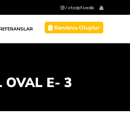
/ otodpf.ivedik
Randevu Oluştur
REFERANSLAR
 OVAL E- 3