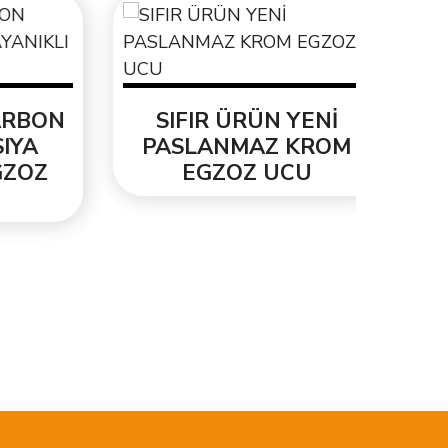
ORJ
3.3
BON
SIFIR ÜRÜN YENİ
A
PASLANMAZ KROM
OZ
EGZOZ UCU