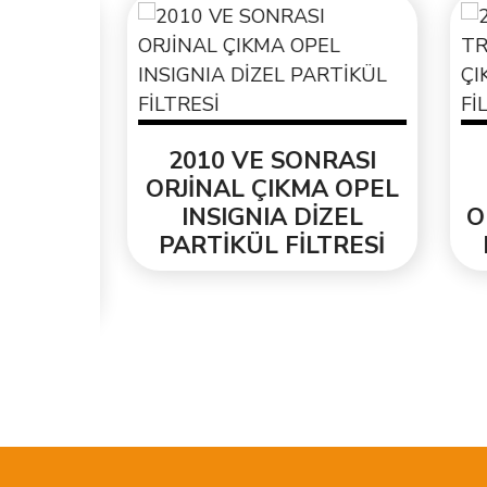
EL
2010 VE SONRASI
2
ENİ
ORJİNAL ÇIKMA OPEL
T
INSIGNIA DİZEL
ORJ
ESİ
PARTİKÜL FİLTRESİ
PA