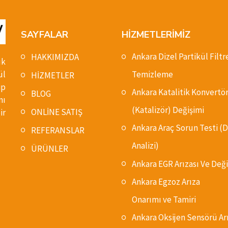
SAYFALAR
HİZMETLERİMİZ
Ankara Dizel Partikül Filtr
HAKKIMIZDA
ık
ül
Temizleme
HİZMETLER
ip
Ankara Katalitik Konvertö
BLOG
nı
(Katalizör) Değişimi
ONLİNE SATIŞ
ir
Ankara Araç Sorun Testi 
REFERANSLAR
Analizi)
ÜRÜNLER
Ankara EGR Arızası Ve Deği
Ankara Egzoz Arıza
Onarımı ve Tamiri
Ankara Oksijen Sensörü Ar