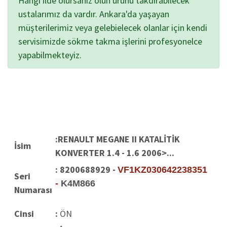
Hangi ilde olursanız olun ürünü takdırabilecek
ustalarımız da vardır. Ankara'da yaşayan
müşterilerimiz veya gelebielecek olanlar için kendi
servisimizde sökme takma işlerini profesyonelce
yapabilmekteyiz.
:RENAULT MEGANE II KATALİTİK
İsim
KONVERTER 1.4 - 1.6 2006>...
:
8200688929 -
VF1KZ030642238351
Seri
-
K4M866
Numarası
Cinsi
:
ÖN