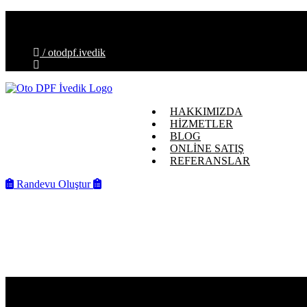
İvedik OSB Mahallesi, Melih Gökçek Blv. No:88-E, 06378 Ye
info@otodpfivedik.com.tr
/ otodpf.ivedik
HAKKIMIZDA
HİZMETLER
BLOG
ONLİNE SATIŞ
REFERANSLAR
Randevu Oluştur