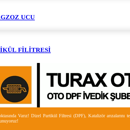
EGZOZ UCU
İKÜL FİLİTRESİ
asında Varız! Dizel Partikül Filtresi (DPF), Katalizör arızalarını
 sunuyoruz!