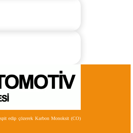
 tespit edip çözerek Karbon Monoksit (CO)