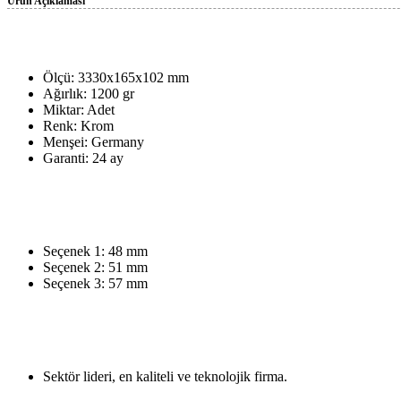
Ürün Açıklaması
Ölçü: 3330x165x102 mm
Ağırlık: 1200 gr
Miktar: Adet
Renk: Krom
Menşei: Germany
Garanti: 24 ay
Seçenek 1: 48 mm
Seçenek 2: 51 mm
Seçenek 3: 57 mm
Sektör lideri, en kaliteli ve teknolojik firma.