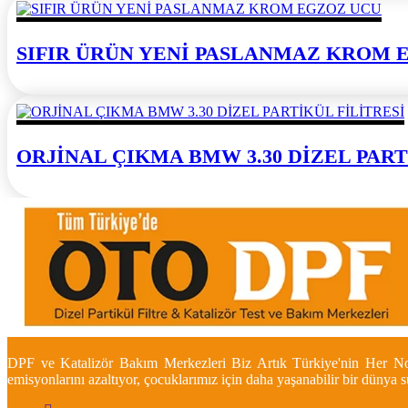
SIFIR ÜRÜN YENİ PASLANMAZ KROM 
ORJİNAL ÇIKMA BMW 3.30 DİZEL PART
DPF ve Katalizör Bakım Merkezleri Biz Artık Türkiye'nin Her Nokt
emisyonlarını azaltıyor, çocuklarımız için daha yaşanabilir bir dünya