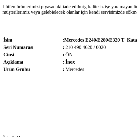
Lütfen ürünlerimizi piyasadaki iade edilmiş, kalitesiz işe yaramayan ü
müşterilerimiz veya gelebielecek olanlar için kendi servisimizde sökm
İsim
:Mercedes E240/E280/E320 T Katal
Seri Numarası
:
210 490 4620 / 0020
Cinsi
:
ÖN
Açıklama
: İnox
Ürün Grubu
:
Mercedes