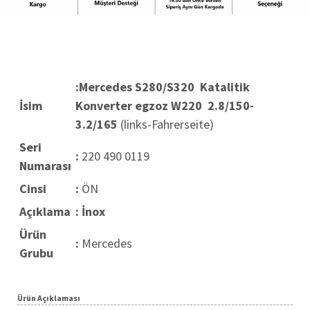
:Mercedes S280/S320 Katalitik
İsim
Konverter egzoz W220 2.8/150-
3.2/165
(links-Fahrerseite)
Seri
:
220 490 0119
Numarası
Cinsi
:
ÖN
Açıklama
: İnox
Ürün
:
Mercedes
Grubu
Ürün Açıklaması