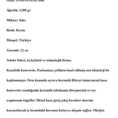
Ölçü: 3330x165x102 mm
Ağırlık: 1200 gr
Miktar: Adet
Renk: Krom
Menşei: Türkiye
Garanti: 12 ay
Sektör lideri, en kaliteli ve teknolojik firma.
Katalitik konvertör. Paslanmaz çelikten imal edilmiş son teknoloji ile
kaplanmıştır. Orta kısımda ayrıca keramik filtreyi tutan metal kasa
konvertör ısındığında keramik tabakanın titreşmesini ve ses
yapmasını engeller. Metal kasa giriş çıkış boruları üzerine
kaynatılarak iç kısımdaki havanın kolayca akışını sağlar. Oksijen