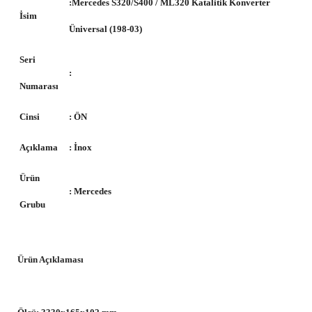
:Mercedes S320/S400 / ML320 Katalitik Konverter
İsim
Üniversal (198-03)
Seri
:
Numarası
Cinsi
: ÖN
Açıklama
: İnox
Ürün
: Mercedes
Grubu
Ürün Açıklaması