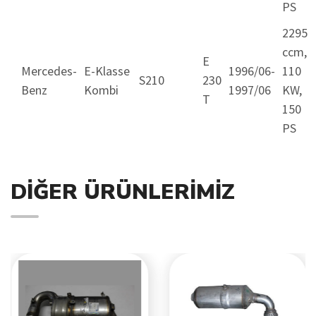
PS
2295
ccm,
E
Mercedes-
E-Klasse
1996/06-
110
S210
230
Benz
Kombi
1997/06
KW,
T
150
PS
DIĞER ÜRÜNLERIMIZ