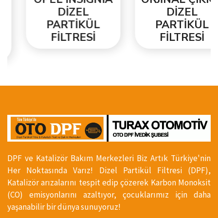
DİZEL
DİZEL
PARTİKÜL
PARTİKÜL
FİLTRESİ
FİLTRESİ
DPF ve Katalizör Bakım Merkezleri Biz Artık Türkiye'nin
Her Noktasında Varız! Dizel Partikül Filtresi (DPF),
Katalizör arızalarını tespit edip çözerek Karbon Monoksit
(CO) emisyonlarını azaltıyor, çocuklarımız için daha
yaşanabilir bir dünya sunuyoruz!