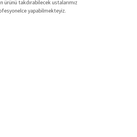
un ürünü takdırabilecek ustalarımız
rofesyonelce yapabilmekteyiz.