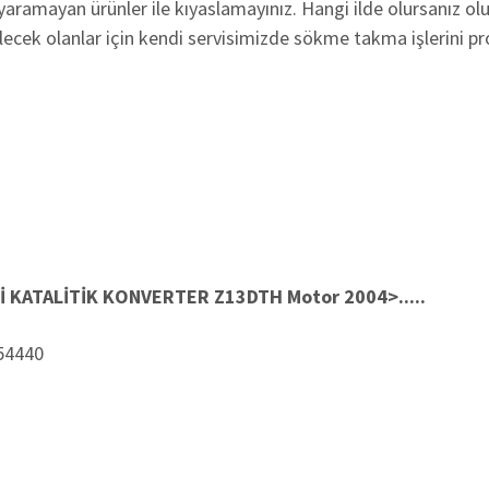
 yaramayan ürünler ile kıyaslamayınız. Hangi ilde olursanız ol
lecek olanlar için kendi servisimizde sökme takma işlerini p
İ
KATALİTİK KONVERTER Z13DTH Motor 2004>.....
54440