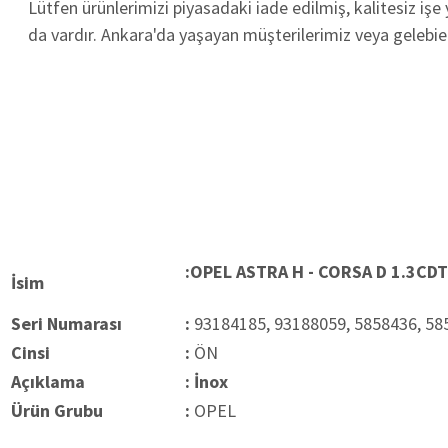
Lütfen ürünlerimizi piyasadaki iade edilmiş, kalitesiz işe
da vardır. Ankara'da yaşayan müşterilerimiz veya gelebie
:OPEL ASTRA H - CORSA D
1.3CDT
İsim
Seri Numarası
:
93184185, 93188059, 5858436, 58
Cinsi
:
ÖN
Açıklama
: İnox
Ürün Grubu
:
OPEL