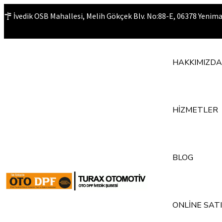
İvedik OSB Mahallesi, Melih Gökçek Blv. No:88-E, 06378 Yenim
HAKKIMIZDA
HİZMETLER
BLOG
ONLİNE SAT