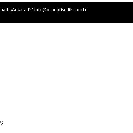
ahalle/Ankara
info@otodpfivedik.com.tr
IŞ