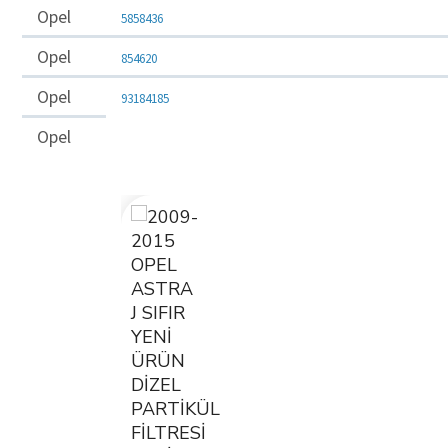
Opel
5858436
Opel
854620
Opel
93184185
Opel