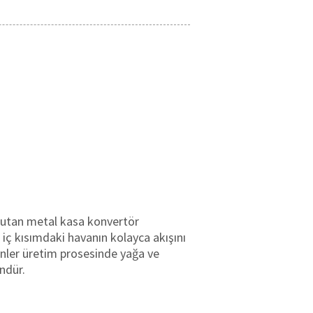
i tutan metal kasa konvertör
 iç kısımdaki havanın kolayca akışını
ünler üretim prosesinde yağa ve
ündür.