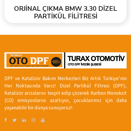
ORJİNAL ÇIKMA BMW 3.30 DİZEL
PARTİKÜL FİLİTRESİ
DPF ve Katalizör Bakım Merkezleri Biz Artık Türkiye'nin
Her Noktasında Varız! Dizel Partikül Filtresi (DPF),
Katalizör arızalarını tespit edip çözerek Karbon Monoksit
(CO) emisyonlarını azaltıyor, çocuklarımız için daha
yaşanabilir bir dünya sunuyoruz!