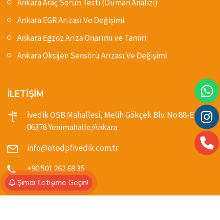
Ankara Araç Sorun Testi (Duman Analizi)
Ankara EGR Arızası Ve Değişimi
Ankara Egzoz Arıza Onarımı ve Tamiri
Ankara Oksijen Sensörü Arızası Ve Değişimi
İLETİŞİM
İvedik OSB Mahallesi, Melih Gökçek Blv. No:88-E,
06378 Yenimahalle/Ankara
info@otodpfivedik.com.tr
+90 501 262 68 35
Şimdi İletişime Geçin!
© Copyright 2024, Oto DPF İvedik. Powered By
Blue Ajans