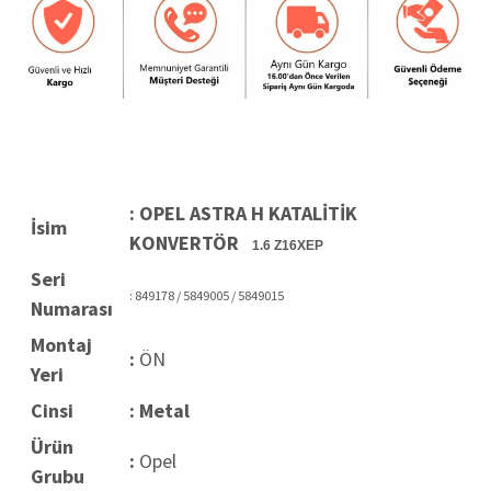
: OPEL ASTRA H KATALİTİK
İsim
KONVERTÖR
1.6 Z16XEP
Seri
:
849178 / 5849005 /
5849015
Numarası
Montaj
:
ÖN
Yeri
Cinsi
: Metal
Ürün
:
Opel
Grubu