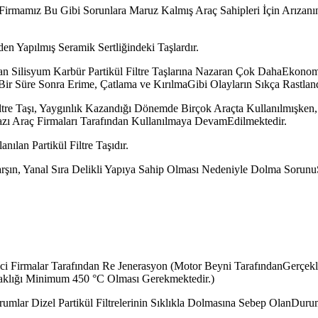
n Firmamız Bu Gibi Sorunlara Maruz Kalmış Araç Sahipleri İçin Arız
den Yapılmış Seramik Sertliğindeki Taşlardır.
dan Silisyum Karbür Partikül Filtre Taşlarına Nazaran Çok DahaEkonomi
 Süre Sonra Erime, Çatlama ve KırılmaGibi Olayların Sıkça Rastlandığı
ltre Taşı, Yaygınlık Kazandığı Dönemde Birçok Araçta Kullanılmışken,S
zı Araç Firmaları Tarafından Kullanılmaya DevamEdilmektedir.
ılan Partikül Filtre Taşıdır.
ın, Yanal Sıra Delikli Yapıya Sahip Olması Nedeniyle Dolma SorunuSık 
tici Firmalar Tarafından Re Jenerasyon (Motor Beyni TarafındanGerçekle
ıcaklığı Minimum 450 °C Olması Gerekmektedir.)
mlar Dizel Partikül Filtrelerinin Sıklıkla Dolmasına Sebep OlanDurum