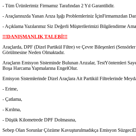
- Tüm Ürünlerimiz Firmamız Tarafından 2 Yıl Garantilidir.
- Araçlarınızda Yanan Arıza Işığı Problemleriniz İçinFirmamızdan Dan
- Açıklama Yazılarımız Siz Değerli Müşterilerimizi Bilgilendirme Ama
!!!DANIŞMANLIK TALEBİ!!!
Araçlarda, DPF (Dizel Partikül Filtre) ve Çevre Bileşenleri (Sensörl
Görülmesine Neden Olmaktadır.
Araçların Emisyon Sisteminde Bulunan Arızalar, TestYöntemleri Saye
Boşa Harcama Yapmalarına EngelOlur.
Emisyon Sistemlerinde
Dizel Araçlara Ait Partikül Filtrelerinde Mey
- Erime,
- Çatlama,
- Kırılma,
- Düşük Kilometrede DPF Dolmasına,
Sebep Olan Sorunlar Çözüme Kavuşturulmadıkça Emisyon Süzgeci