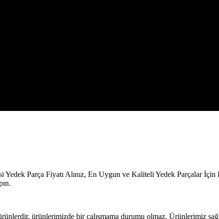
Yedek Parça Fiyatı Alınız, En Uygun ve Kaliteli Yedek Parçalar İçin 
pın.
 ürünlerdir, ürünlerimizde bir çalışmama durumu olmaz. Ürünlerimiz sağla