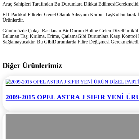
Araç Sahipleri Tarafından Bu Durumlara Dikkat EdilmesiGerekmelidi
FİT Partikül Filtreler Genel Olarak Silisyum Karbür TaşKullanılarak 
Ürünlerdir.
Günümüzde Çokça Rastlanan Bir Durum Haline Gelen DizelPartikül F
Bulunan Taş; Kırılma, Erime, ÇatlamaGibi Durumlara Karşı Kontrol Ed
Sağlamayacaktır. Bu GibiDurumlarda Filtre Değişmesi Gerekmektedir
Diğer Ürünlerimiz
2009-2015 OPEL ASTRA J SIFIR YENİ 