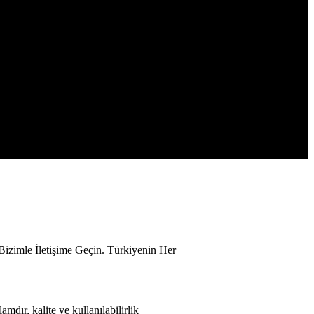
Bizimle İletişime Geçin. Türkiyenin Her
mdır, kalite ve kullanılabilirlik