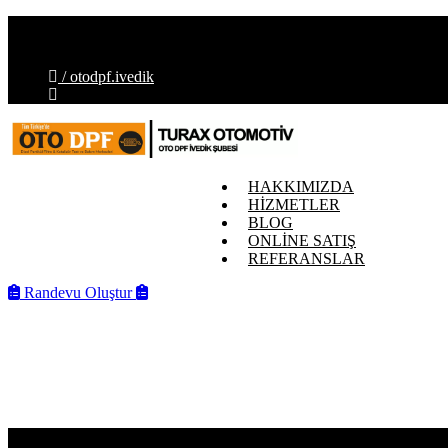
İvedik OSB Mahallesi, Melih Gökçek Blv. No:88-E, 06378 Ye
info@otodpfivedik.com.tr
/ otodpf.ivedik
HAKKIMIZDA
HİZMETLER
BLOG
ONLİNE SATIŞ
REFERANSLAR
Randevu Oluştur