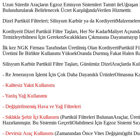
Uzun Süredir Araçların Egzoz Emisyon Sistemleri Tamiri ileUğraşa
Bulundurularak Belirlenecek Ücret KarşılığındaVerilen Hizmettir.
Dizel Partikül Filtreleri; Silisyum Karbür ya da KordiyeritMalzemeler
Kordiyerit Dizel Partikül Filtre Taşları, Her Ne KadarMaliyet Açısın
Temizleyebilmesi İçin GerekenSıcaklıklara Çıkmasına Dayanamayıp Bir
İlk kez NGK Firması Tarafından Üretilmiş Olan KordiyeritPartikül Fi
Üretimi İle Birlikte Kullanımı YüksekOranda Durmuş Fakat Halen Ba
Silisyum Karbür Partikül Filtre Taşları, Günümüz DizelAraçlarda Kullan
- Re Jenerasyon İşlemi İçin Çok Daha Dayanıklı ÜrünlerOlmasına Karş
- Kalitesiz Yakıt Kullanımı
- Yanlış Yağ Kullanımı
- Değiştirilmemiş Hava ve Yağ Filtreleri
- Sıklıkla Şehir İçi Kullanımı
(Partikül Filtreleri BulunanAraçlar, Üre
Hazırlanmıştır. Bu Sistemin GeçerliOlabilmesi İçin Egzoz Sistemi S
- Devirsiz Araç Kullanımı
(Zamanından Önce Vites Değişimi)gibi Duru