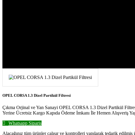
OPEL CORSA 1.3 Dizel Partikül Filtresi
OPEL CORSA 1.3 Dizel Partikül Filtresi
Çıkma Orjinal ve Yan Sanayi OPEL CORSA 1.3 Dizel Partikül Filtresi 
Yerine Ücretsiz Kargo Kapıda Ödeme İmkanı İle Hemen Alışveriş Ya
Whatsapp Sipariş
Alacağınız tüm ürünler çalışır ve kontrolleri yapılarak tedarik edilmiş