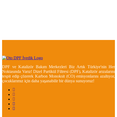
DPF ve Katalizör Bakım Merkezleri Biz Artık Türkiye'nin Her
Noktasında Varız! Dizel Partikül Filtresi (DPF), Katalizör arızalarını
tespit edip çözerek Karbon Monoksit (CO) emisyonlarını azaltıyor,
çocuklarımız için daha yaşanabilir bir dünya sunuyoruz!