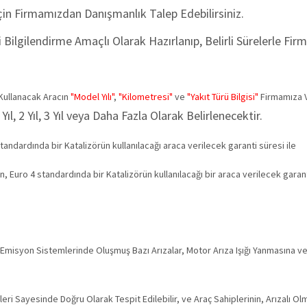
İçin Firmamızdan Danışmanlık Talep Edebilirsiniz.
zi Bilgilendirme Amaçlı Olarak Hazırlanıp, Belirli Sürelerle F
 Kullanacak Aracın
"Model Yılı"
,
"Kilometresi"
ve
"Yakıt Türü Bilgisi"
Firmamıza V
Yıl, 2 Yıl, 3 Yıl veya Daha Fazla Olarak Belirlenecektir.
andardında bir Katalizörün kullanılacağı araca verilecek garanti süresi ile
, Euro 4 standardında bir Katalizörün kullanılacağı bir araca verilecek garant
misyon Sistemlerinde Oluşmuş Bazı Arızalar, Motor Arıza Işığı Yanmasına v
eri Sayesinde Doğru Olarak Tespit Edilebilir, ve Araç Sahiplerinin, Arızalı 