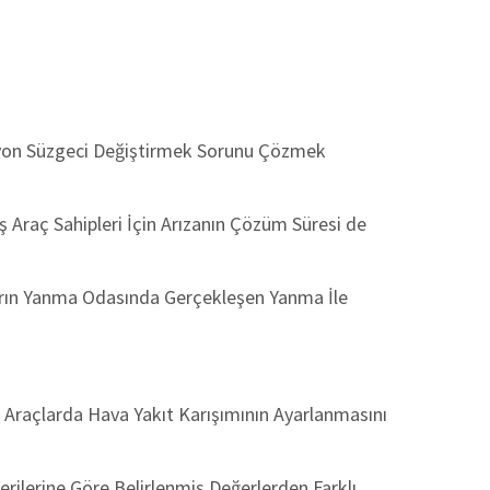
yon Süzgeci Değiştirmek Sorunu Çözmek
 Araç Sahipleri İçin Arızanın Çözüm Süresi de
çların Yanma Odasında Gerçekleşen Yanma İle
e Araçlarda Hava Yakıt Karışımının Ayarlanmasını
erilerine Göre Belirlenmiş Değerlerden Farklı