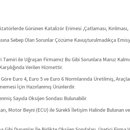
alizatörlerde Görünen Katalizör Erimesi ,Çatlaması, Kırılması,
masına Sebep Olan Sorunlar Çözüme Kavuşturulmadıkça Emis
 Tamiri ile Uğraşan Firmamız Bu Gibi Sorunlara Maruz Kalmış
rşılığında Verilen Hizmettir.
ına Göre Euro 4, Euro 5 ve Euro 6 Normlarında Üretilmiş, Ara
memesi İçin Hazırlanmış Ürünlerdir.
enmiş Sayıda Oksijen Sondası Bulunabilir.
rı, Motor Beyni (ECU) ile Sürekli İletişim Halinde Bulunan v
 Gibi Durumlar İle Birlikte Oksijen Sondaları, Üretici Firma V