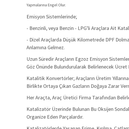
Yapmalarına Engel Olur.
Emisyon Sistemlerinde;
- Benzinli, veya Benzin - LPG'li Araçlara Ait Kat
- Dizel Araçlarda Düşük Kilometrede DPF Dol
Anlamına Gelmez.
Uzun Süredir Araçların Egzoz Emisyon Sistemleri
Göz Önünde Bulundurularak Belirlenecek Ücret Ka
Katalitik Konvertörler; Araçların Üretim Yıllar
Birlikte Ortaya Çıkan Gazların Doğaya Zarar Ver
Her Araçta, Araç Üretici Firma Tarafından Belirl
Katalizatör Üzerinde Bulunan Bu Oksijen Sondala
Organize Eden Parçalardır.
Katalizatörlerde Yaşanan Erime, Kırılma, Çatlama