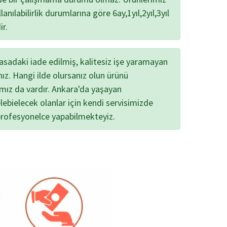
lanılabilirlik durumlarına göre 6ay,1yıl,2yıl,3yıl
ir.
yasadaki iade edilmiş, kalitesiz işe yaramayan
nız. Hangi ilde olursanız olun ürünü
ımız da vardır. Ankara'da yaşayan
lebielecek olanlar için kendi servisimizde
profesyonelce yapabilmekteyiz.