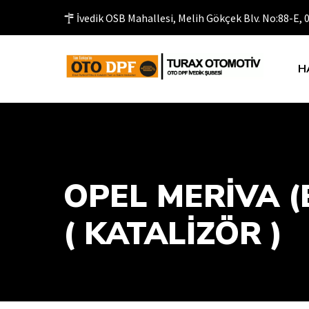
İvedik OSB Mahallesi, Melih Gökçek Blv. No:88-E,
H
OPEL MERİVA (B
( KATALIZÖR )