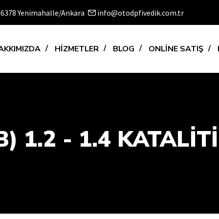
 06378 Yenimahalle/Ankara
info@otodpfivedik.com.tr
AKKIMIZDA
HİZMETLER
BLOG
ONLİNE SATIŞ
) 1.2 - 1.4 KATAL