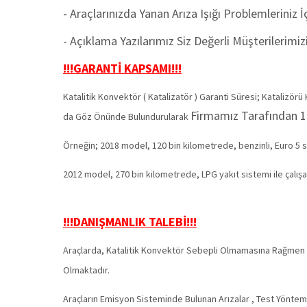
- Araçlarınızda Yanan Arıza Işığı Problemleriniz 
- Açıklama Yazılarımız Siz Değerli Müşterilerimi
!!!GARANTİ KAPSAMI!!!
Katalitik Konvektör ( Katalizatör ) Garanti Süresi; Katalizörü
Firmamız Tarafından
1 
da Göz Önünde Bulundurularak
Örneğin; 2018 model, 120 bin kilometrede, benzinli, Euro 5 st
2012 model, 270 bin kilometrede, LPG yakıt sistemi ile çalışan
!!!DANIŞMANLIK TALEBİ!!!
Araçlarda, Katalitik Konvektör Sebepli Olmamasına Rağmen E
Olmaktadır.
Araçların Emisyon Sisteminde Bulunan Arızalar , Test Yönteml