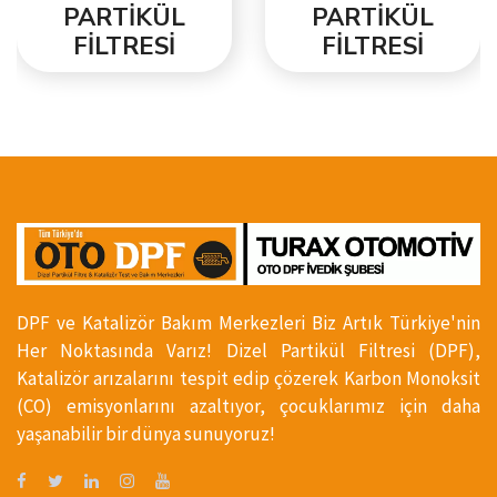
PARTİKÜL
PARTİKÜL
FİLTRESİ
FİLTRESİ
DPF ve Katalizör Bakım Merkezleri Biz Artık Türkiye'nin
Her Noktasında Varız! Dizel Partikül Filtresi (DPF),
Katalizör arızalarını tespit edip çözerek Karbon Monoksit
(CO) emisyonlarını azaltıyor, çocuklarımız için daha
yaşanabilir bir dünya sunuyoruz!