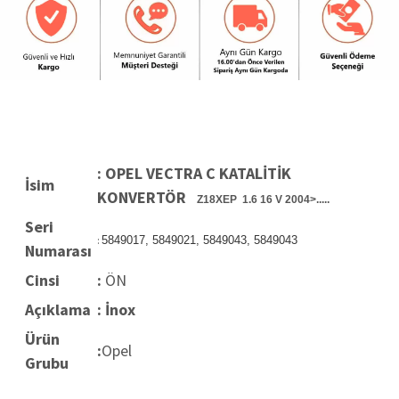
: OPEL VECTRA C KATALİTİK
İsim
KONVERTÖR
Z18XEP 1.6 16 V 2004>.....
Seri
:
5849017, 5849021, 5849043, 5849043
Numarası
Cinsi
:
ÖN
Açıklama
: İnox
Ürün
:
Opel
Grubu