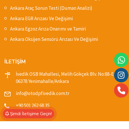
Ankara Araç Sorun Testi (Duman Analizi)
Ankara EGR Arızası Ve Değişimi
Ankara Egzoz Arıza Onarımı ve Tamiri
Ankara Oksijen Sensörü Arızası Ve Değişimi
İLETİŞİM
İvedik OSB Mahallesi, Melih Gökçek Blv. No:88-E,
06378 Yenimahalle/Ankara
info@otodpfivedik.com.tr
+90 501 262 68 35
Şimdi İletişime Geçin!