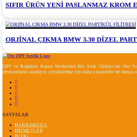
SIFIR ÜRÜN YENİ PASLANMAZ KROM 
ORJİNAL ÇIKMA BMW 3.30 DİZEL PART
DPF ve Katalizör Bakım Merkezleri Biz Artık Türkiye'nin Her Nokt
emisyonlarını azaltıyor, çocuklarımız için daha yaşanabilir bir dünya
SAYFALAR
HAKKIMIZDA
HİZMETLER
BLOG