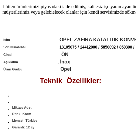
Lütfen ürünlerimizi piyasadaki iade edilmiş, kalitesiz işe yaramayan ü
müşterilerimiz veya gelebielecek olanlar için kendi servisimizde sökm
OPEL ZAFİRA KATALİTİK KON
İsim
:
13105075 / 24412000 / 5850092 / 850300 /
Seri Numarası
:
ÖN
Cinsi
:
: İnox
Açıklama
Opel
Ürün Grubu
:
Teknik Özellikler:
Miktar: Adet
Renk: Krom
Menşei: Türkiye
Garanti: 12 ay