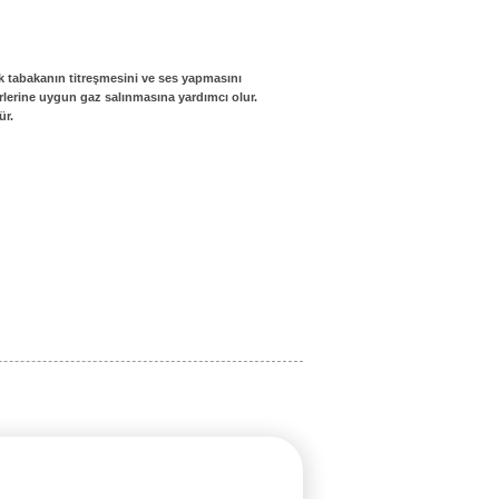
mik tabakanın titreşmesini ve ses yapmasını
erlerine uygun gaz salınmasına yardımcı olur.
ür.