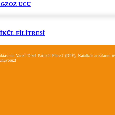
EGZOZ UCU
İKÜL FİLİTRESİ
asında Varız! Dizel Partikül Filtresi (DPF), Katalizör arızalarını
 sunuyoruz!