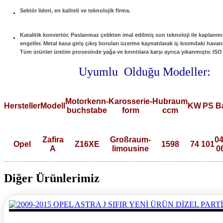
Sektör lideri, en kaliteli ve teknolojik firma.
Katalitik konvertör. Paslanmaz çelikten imal edilmiş son teknoloji ile kaplanmı
engeller. Metal kasa giriş çıkış boruları üzerine kaynatılarak iç kısımdaki ha
Tüm ürünler üretim prosesinde yağa ve kırıntılara karşı ayrıca yıkanmıştır. ISO
Uyumlu Olduğu Modeller:
Motorkenn-
Karosserie-
Hubraum
Hersteller
Modell
KW
PS
B
buchstabe
form
ccm
Zafira
Großraum-
04
Opel
Z16XE
1598
74
101
A
limousine
0
Diğer Ürünlerimiz