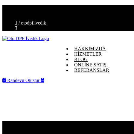
İvedik OSB Mahallesi, Melih Gökçek Blv. No:88-E, 06378 Ye
info@otodpfivedik.com.tr
/ otodpf.ivedik
HAKKIMIZDA
HİZMETLER
BLOG
ONLİNE SATIŞ
REFERANSLAR
Randevu Oluştur