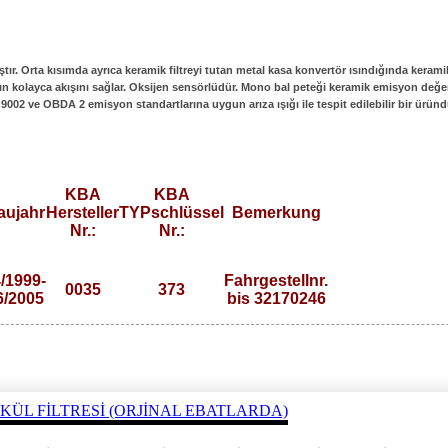
ştır. Orta kısımda ayrıca keramik filtreyi tutan metal kasa konvertör ısındığında kera
vanın kolayca akışını sağlar. Oksijen sensörlüdür. Mono bal peteği keramik emisyon değ
 9002 ve OBDA 2 emisyon standartlarına uygun arıza ışığı ile tespit edilebilir bir üründ
KBA
KBA
aujahr
Hersteller
TYPschlüssel
Bemerkung
Nr.:
Nr.:
/1999-
Fahrgestellnr.
0035
373
6/2005
bis 32170246