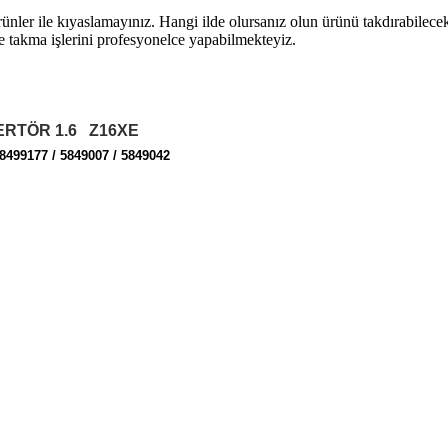
rünler ile kıyaslamayınız. Hangi ilde olursanız olun ürünü takdırabilece
e takma işlerini profesyonelce yapabilmekteyiz.
VERTÖR 1.6
Z16XE
 8499177 / 5849007 / 5849042